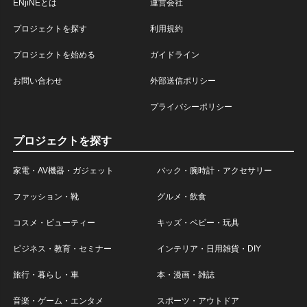
ENjiNEとは
運営会社
プロジェクトを探す
利用規約
プロジェクトを始める
ガイドライン
お問い合わせ
外部送信ポリシー
プライバシーポリシー
プロジェクトを探す
家電・AV機器・ガジェット
バック・腕時計・アクセサリー
ファッション・靴
グルメ・飲食
コスメ・ビューティー
キッズ・ベビー・玩具
ビジネス・教育・セミナー
インテリア・日用雑貨・DIY
旅行・暮らし・車
本・漫画・雑誌
音楽・ゲーム・エンタメ
スポーツ・アウトドア