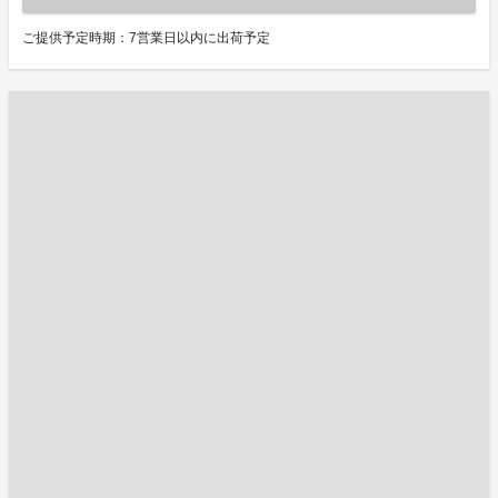
ご提供予定時期：7営業日以内に出荷予定