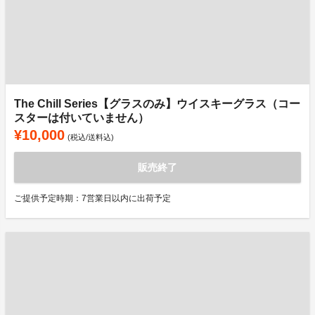
The Chill Series【グラスのみ】ウイスキーグラス（コー
スターは付いていません）
¥10,000
(税込/送料込)
販売終了
ご提供予定時期：7営業日以内に出荷予定