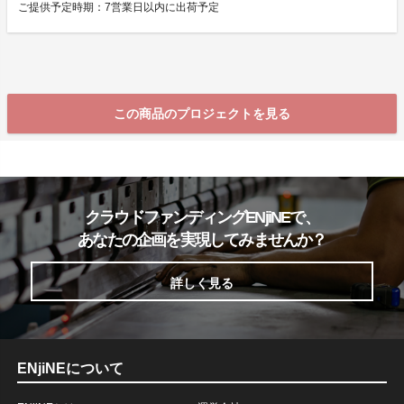
ご提供予定時期：7営業日以内に出荷予定
この商品のプロジェクトを見る
クラウドファンディングENjiNEで、
あなたの企画を実現してみませんか？
詳しく見る
ENjiNEについて