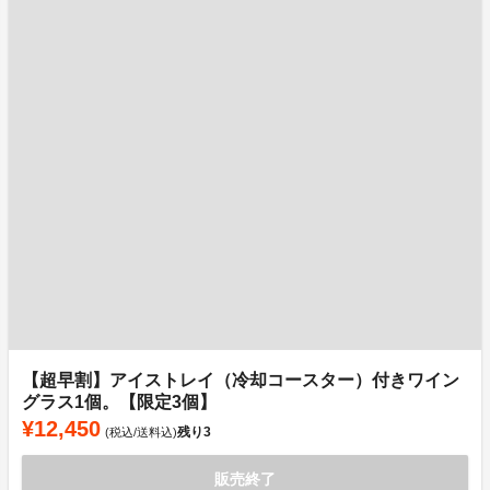
【超早割】アイストレイ（冷却コースター）付きワイン
グラス1個。【限定3個】
¥12,450
残り
3
(税込/送料込)
販売終了