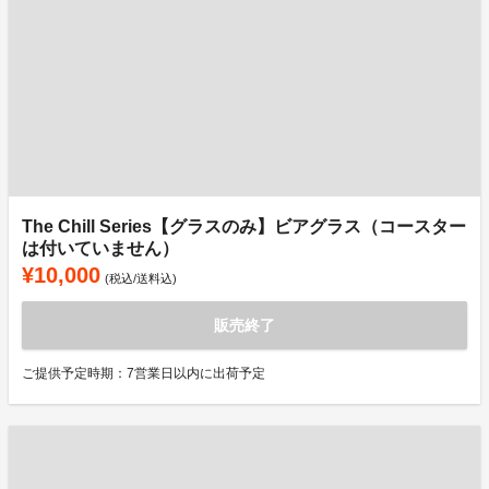
The Chill Series【グラスのみ】ビアグラス（コースター
は付いていません）
¥10,000
(税込/送料込)
販売終了
ご提供予定時期：7営業日以内に出荷予定