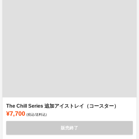
The Chill Series 追加アイストレイ（コースター）
¥7,700
(税込/送料込)
販売終了