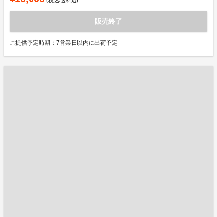
(税込/送料込)
販売終了
ご提供予定時期：7営業日以内に出荷予定