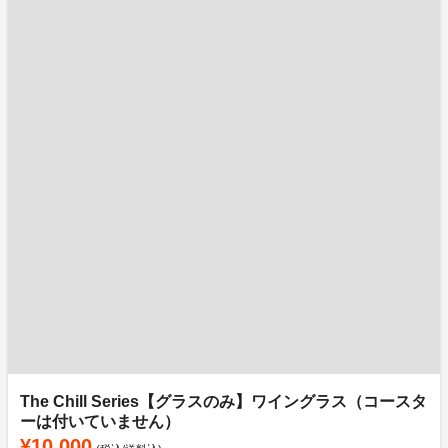
The Chill Series【グラスのみ】ワイングラス（コースタ
ーは付いていません）
¥10,000