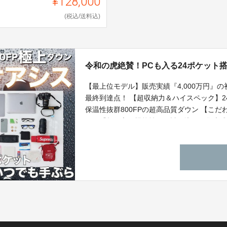
¥128,000
(税込/送料込)
令和の虎絶賛！PCも入る24ポケット
【最上位モデル】販売実績『4,000万円』
最終到達点！ 【超収納力＆ハイスペック】
保温性抜群800FPの超高品質ダウン 【こ
して『超役立つ機能性』を詰め込んだ集大