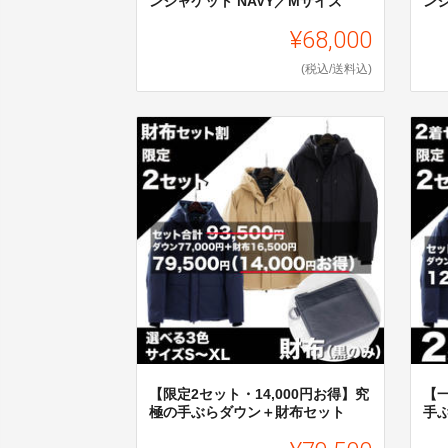
ンジャケット NAVY／Mサイズ
ンジ
¥68,000
(税込/送料込)
【限定2セット・14,000円お得】究
【
極の手ぶらダウン＋財布セット
手