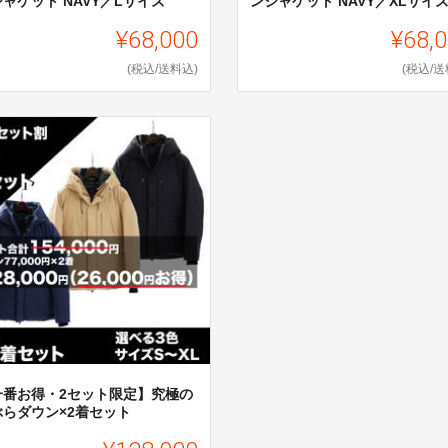
ャケット NAVY／Lサイズ
ンジャケット NAVY／XLサイ
¥68,000
¥68,
(税込/送料込)
(税込/送
一番お得・2セット限定】究極の
ぶらダウン×2着セット