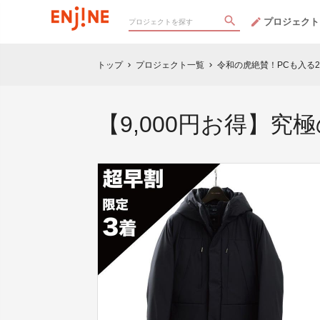
プロジェクト
トップ
プロジェクト一覧
令和の虎絶賛！PCも入る
chevron_right
chevron_right
【9,000円お得】究