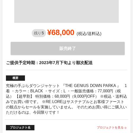
¥68,000
5
残り
(税込/送料込)
販売終了
ご提供予定時期：2023年7月下旬より順次配送
概要
究極の手ぶらダウンジャケット 『THE GENIUS DOWN PARKA 』 1
着 ・カラー：BLACK ・サイズ：L ・一般販売価格：77,000円（税
込） 【超早割】 特別価格：68,000円（9,000円OFF） ※税込・送料込
みでお買い得です。 ※RE:LOREはサステナブルとお客様ファースト
の観点からセールを実施していません。 そのためお買い得にご購入い
ただけるのは、今回限りです！
プロジェクト名
プロジェクトを見る
arrow_forward