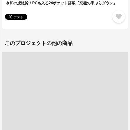
令和の虎絶賛！PCも入る24ポケット搭載『究極の手ぶらダウン』
favorite
このプロジェクトの他の商品