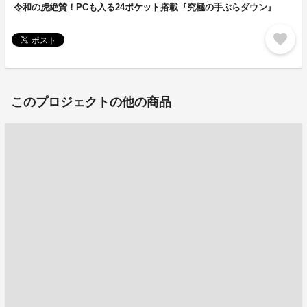
令和の虎絶賛！PCも入る24ポケット搭載『究極の手ぶらダウン』
favorite
このプロジェクトの他の商品