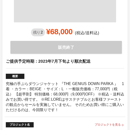
¥68,000
2
残り
(税込/送料込)
販売終了
ご提供予定時期：2023年7月下旬より順次配送
概要
究極の手ぶらダウンジャケット 『THE GENIUS DOWN PARKA 』 1
着 ・カラー：BEIGE ・サイズ：L ・一般販売価格：77,000円（税
込） 【超早割】 特別価格：68,000円（9,000円OFF） ※税込・送料込
みでお買い得です。 ※RE:LOREはサステナブルとお客様ファースト
の観点からセールを実施していません。 そのためお買い得にご購入い
ただけるのは、今回限りです！
プロジェクト名
プロジェクトを見る
arrow_forward