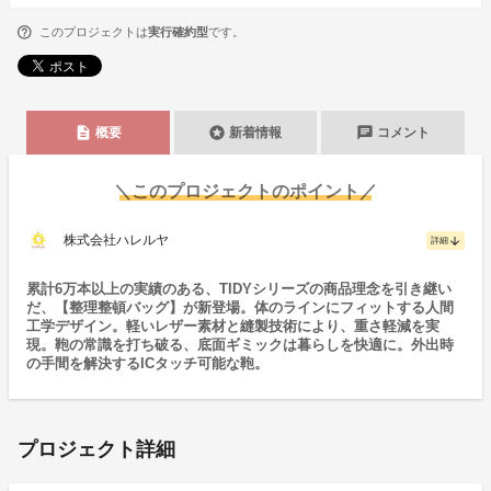
このプロジェクトは
実行確約型
です。
description
stars
chat
概要
新着情報
コメント
＼このプロジェクトのポイント／
株式会社ハレルヤ
arrow_downward
詳細
累計6万本以上の実績のある、TIDYシリーズの商品理念を引き継い
だ、【整理整頓バッグ】が新登場。体のラインにフィットする人間
工学デザイン。軽いレザー素材と縫製技術により、重さ軽減を実
現。鞄の常識を打ち破る、底面ギミックは暮らしを快適に。外出時
の手間を解決するICタッチ可能な鞄。
プロジェクト詳細