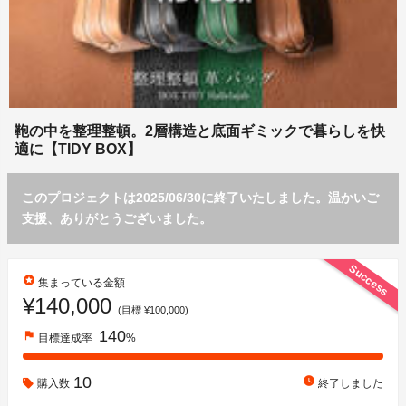
鞄の中を整理整頓。2層構造と底面ギミックで暮らしを快
適に【TIDY BOX】
このプロジェクトは2025/06/30に終了いたしました。温かいご
支援、ありがとうございました。
Success
stars
集まっている金額
¥140,000
(目標 ¥100,000)
140
flag
目標達成率
%
10
watch_later
購入数
終了しました