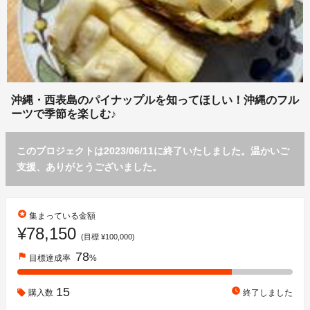
沖縄・西表島のパイナップルを知ってほしい！沖縄のフル
ーツで季節を楽しむ♪
このプロジェクトは2023/06/11に終了いたしました。温かいご
支援、ありがとうございました。
stars
集まっている金額
¥78,150
(目標 ¥100,000)
78
flag
目標達成率
%
15
watch_later
購入数
終了しました