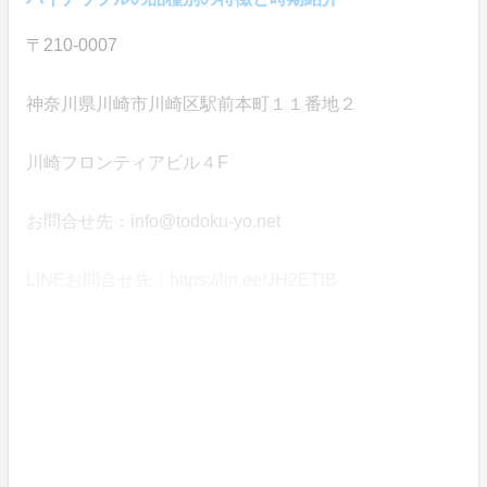
〒210-0007
神奈川県川崎市川崎区駅前本町１１番地２
川崎フロンティアビル４F
お問合せ先：info@todoku-yo.net
LINEお問合せ先：https://lin.ee/JH2ETlB
さいごに
パイナップルといっても品種が沢山ありますし、ますみ
農園さんだからこそ作れる味があります。