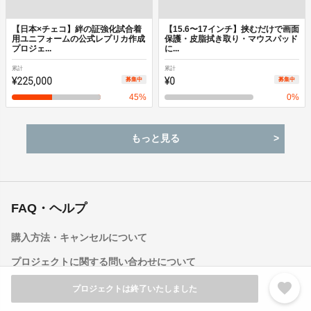
【日本×チェコ】絆の証強化試合着
【15.6〜17インチ】挟むだけで画面
用ユニフォームの公式レプリカ作成
保護・皮脂拭き取り・マウスパッド
プロジェ...
に...
累計
累計
¥225,000
¥0
募集中
募集中
45
%
0
%
もっと見る
FAQ・ヘルプ
購入方法・キャンセルについて
プロジェクトに関する問い合わせについて
favorite
その他の利用方法について
プロジェクトは終了いたしました