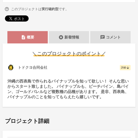
このプロジェクトは
実行確約型
です。
description
stars
chat
概要
新着情報
コメント
＼このプロジェクトのポイント／
トドクヨ合同会社
arrow_downward
詳細
沖縄の西表島で作られるパイナップルを知って欲しい！ そんな思い
からスタート致しました。 パイナップルも、ピーチパイン、島パイ
ン、ゴールドバレルなど複数種の品種があります。 是非、西表島、
パイナップルのことを知ってもらえたら嬉しいです。
プロジェクト詳細