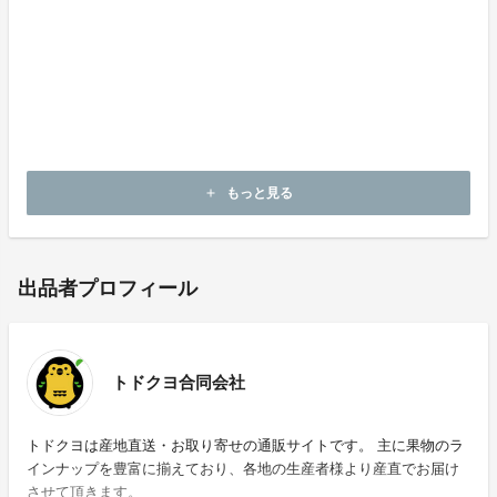
そして、また西表島にこんなに熱い想いを持った生産者
がいることを知っていただきたい。
そんな想いで今回のプロジェクトを実施することにしま
した。
是非、一度西表島のフルーツを堪能してみてください！
もっと見る
add
出品者プロフィール
トドクヨ合同会社
トドクヨは産地直送・お取り寄せの通販サイトです。 主に果物のラ
インナップを豊富に揃えており、各地の生産者様より産直でお届け
させて頂きます。