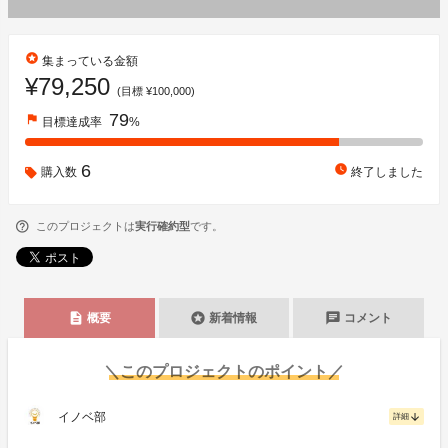
stars
集まっている金額
¥79,250
(目標 ¥100,000)
79
flag
目標達成率
%
6
watch_later
購入数
終了しました
このプロジェクトは
実行確約型
です。
description
stars
chat
概要
新着情報
コメント
＼このプロジェクトのポイント／
イノベ部
arrow_downward
詳細