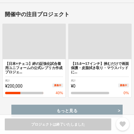
開催中の注目プロジェクト
【日本×チェコ】絆の証強化試合着
【15.6〜17インチ】挟むだけで画面
用ユニフォームの公式レプリカ作成
保護・皮脂拭き取り・マウスパッド
プロジェ...
に...
累計
累計
¥200,000
¥0
募集中
募集中
40
%
0
%
もっと見る
favorite
プロジェクトは終了いたしました