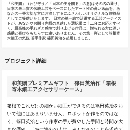
「和美贈」（わびぞう／「日本の美を贈る」の意)はその名の通り、
日本の最上質の伝統工芸をベースにしたアート性の高い逸品を、あ
なたの一番大切な方にお渡しするにふさわしいオリジナルな贈答品
としてご提供いたします。 日本の第一線で活躍する工芸アーティス
トが、あなたやお贈り先様の卓越した選択眼に十二分にお応えすべ
く、最高峰の手わざと感性で創り上げる作品は、贈られる方に深い
感動と喜びをもたらすに違いありません。その第一弾として箱根寄
木細工の気鋭 若手作家 篠田英治を起用しました。
プロジェクト詳細
和美贈プレミアムギフト 篠田英治作「箱根
寄木細工アクセサリーケース」
箱根でこれだけの細かい細工ができるのは篠田英治をお
いて他にはあまりいません。ロボットが作るのではな
く、篠田英治という作家の手が費やした手間と時間が大
きな価値。「特に海外の人は、みんなそのことを求めて