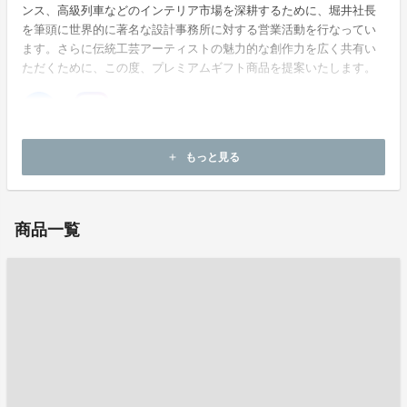
ンス、高級列車などのインテリア市場を深耕するために、堀井社長
を筆頭に世界的に著名な設計事務所に対する営業活動を行なってい
ます。さらに伝統工芸アーティストの魅力的な創作力を広く共有い
ただくために、この度、プレミアムギフト商品を提案いたします。
ホームページ：
https://jp-dento.com/
もっと見る
add
お問い合わせ：
kitajima@jp-dento.com
商品一覧