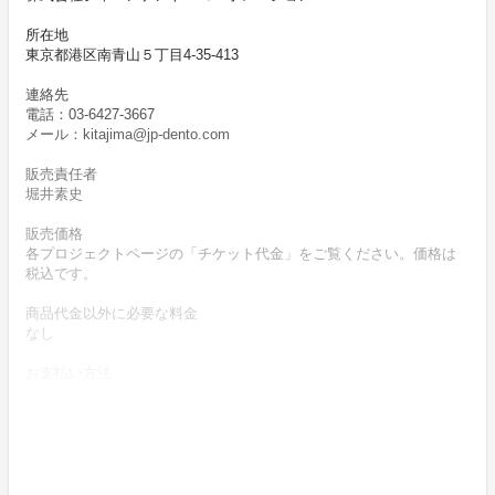
所在地
東京都港区南青山５丁目4-35-413
連絡先
電話：03-6427-3667
メール：kitajima@jp-dento.com
販売責任者
堀井素史
販売価格
各プロジェクトページの「チケット代金」をご覧ください。価格は
税込です。
商品代金以外に必要な料金
なし
お支払い方法
クレジットカード（VISA/Master）によりお支払いいただけます。
お支払い時期
商品購入時に決済します。
商品（チケット記載内容）のお引渡し時期