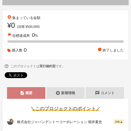
stars
集まっている金額
¥0
(目標 ¥500,000)
0
flag
目標達成率
%
0
watch_later
購入数
終了しました
このプロジェクトは
実行確約型
です。
description
stars
chat
概要
新着情報
コメント
＼このプロジェクトのポイント／
株式会社ジャパンデントーコーポレーション 堀井素史
arrow_downward
詳細