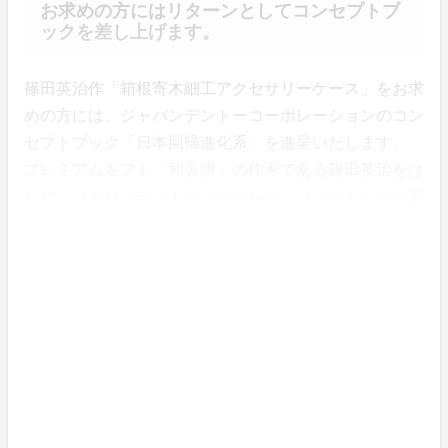
お求めの方にはリターンとしてコンセプトブ
ックを差し上げます。
篠田英治作「箱根寄木細工アクセサリーケース」をお求
めの方には、ジャパンデントーコーポレーションのコン
セプトブック「日本回帰進化系」を進呈いたします。
プレミアムギフト「和美贈」の作家である篠田英治をは
じめ、ジャパンデントーコーポレーションがともに仕事
を進める、若手の伝統工芸アーティストにスポットを当
てた特集企画や、弊社が取り扱うマテリアルの紹介な
ど、興味深くお読みいただけるA4 48ページの和綴風の
冊子です。