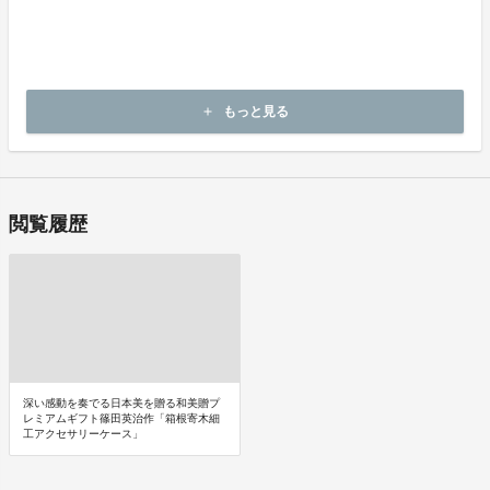
商品の引渡し時期またはサービスの提供時期は、各プロジェクトペ
ージの記載をご確認ください。
キャンセルの可否と条件
キャンセルはできません。
もっと見る
add
決済完了後の返金は一切できません。
閲覧履歴
深い感動を奏でる日本美を贈る和美贈プ
レミアムギフト篠田英治作「箱根寄木細
工アクセサリーケース」