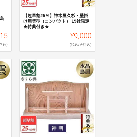
【超早割25％】神木屋久杉・壁掛
神鳥
け用雲型（コンパクト） 15社限定
★特典付き★
415
¥9,000
料込)
(税込/送料込)