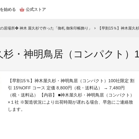
を始める
公式ストア
の居場所❖ 神木 屋久杉で作った「御札 御朱印帳飾り」
【早割15％】神木屋久
chevron_right
久杉・神明鳥居（コンパクト）1
【早割15％】神木屋久杉・神明鳥居（コンパクト）100社限定 割
引 15%OFF コース 定価 8,800円（税・送料込） → 7,480円
（税・送料込） 【内容】 ■神木屋久杉・神明鳥居（コンパクト）
×１社 ※製造状況により出荷時期が遅れる場合、早急にご連絡致
します。