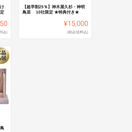
掛け
【超早割25％】神木屋久杉・神明
限定
鳥居 10社限定 ★特典付き★
750
¥15,000
料込)
(税込/送料込)
神鳥