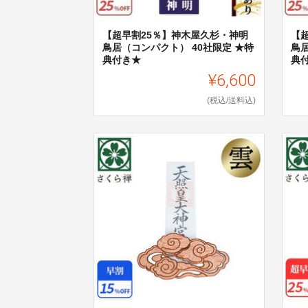
【超早割25％】神木屋久杉・神明
【
鳥居（コンパクト） 40社限定 ★特
鳥居
典付き★
典
¥6,600
(税込/送料込)