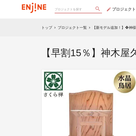
プロジェクト
トップ
プロジェクト一覧
【新モデル追加！】❖神様
chevron_right
chevron_right
【早割15％】神木屋