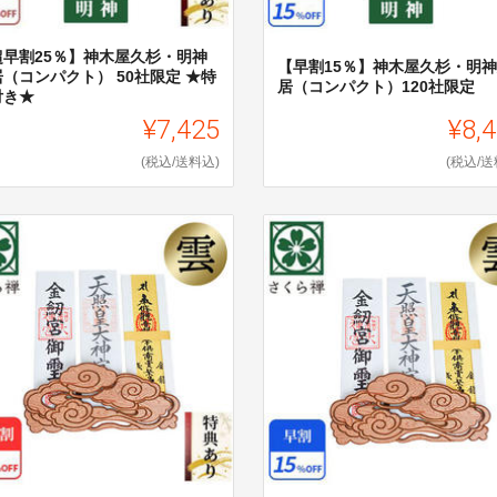
超早割25％】神木屋久杉・明神
【早割15％】神木屋久杉・明
（コンパクト） 50社限定 ★特
居（コンパクト）120社限定
付き★
¥7,425
¥8,
(税込/送料込)
(税込/送