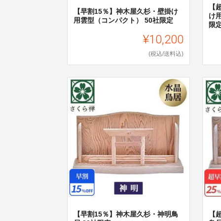
【
【早割15％】神木屋久杉・壁掛け
け
用雲型（コンパクト） 50社限定
限
¥10,200
(税込/送料込)
【早割15％】神木屋久杉・神明鳥
【