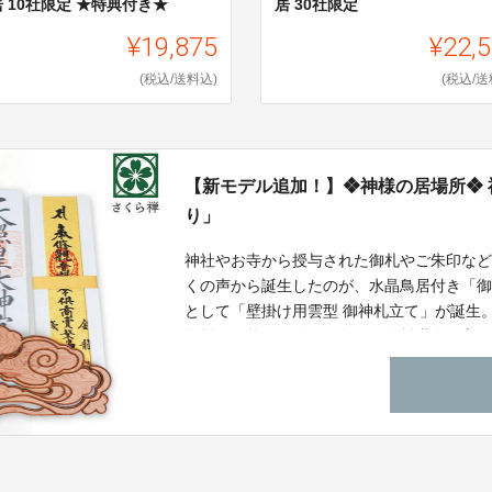
 10社限定 ★特典付き★
居 30社限定
¥19,875
¥22,
(税込/送料込)
(税込/送
【新モデル追加！】❖神様の居場所❖ 
り」
神社やお寺から授与された御札やご朱印など
くの声から誕生したのが、水晶鳥居付き「
として「壁掛け用雲型 御神札立て」が誕生
久杉」を贅沢に使い、名工屋久杉職人が心