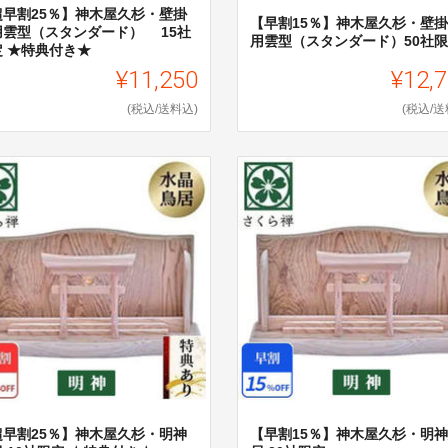
超早割25％】神木屋久杉・壁掛
【早割15％】神木屋久杉・壁
用雲型（スタンダード） 15社
用雲型（スタンダード）50社
定 ★特典付き★
¥11,250
¥12,
(税込/送料込)
(税込/送
超早割25％】神木屋久杉・明神
【早割15％】神木屋久杉・明