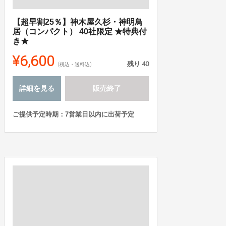
【超早割25％】神木屋久杉・神明鳥
居（コンパクト） 40社限定 ★特典付
き★
¥6,600
残り
40
(税込・送料込)
詳細を見る
販売終了
ご提供予定時期：7営業日以内に出荷予定