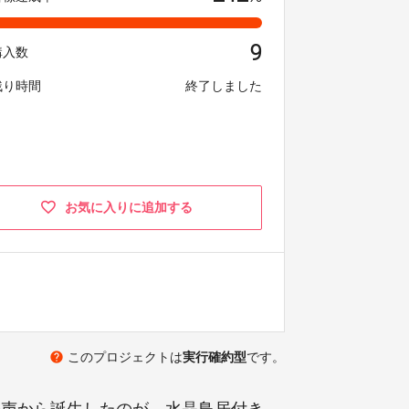
9
購入数
残り時間
終了しました
お気に入りに追加する
help
このプロジェクトは
実行確約型
です。