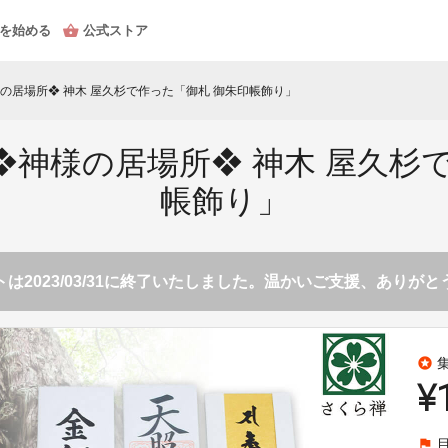
を始める
公式ストア
の居場所❖ 神木 屋久杉で作った「御札 御朱印帳飾り」
神様の居場所❖ 神木 屋久杉
帳飾り」
は2023/03/31に終了いたしました。温かいご支援、ありが
stars
¥
flag