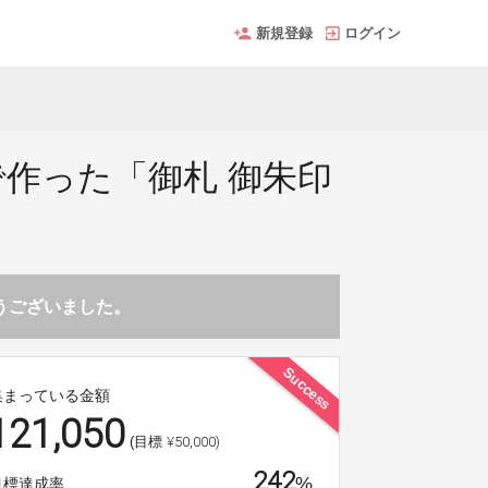
新規登録
ログイン
で作った「御札 御朱印
とうございました。
Success
集まっている金額
121,050
¥50,000)
(目標
242
%
目標達成率