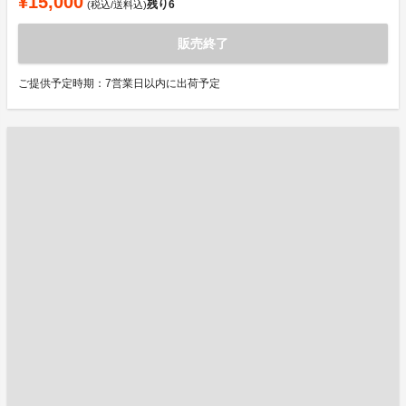
¥15,000
残り
6
(税込/送料込)
販売終了
ご提供予定時期：7営業日以内に出荷予定