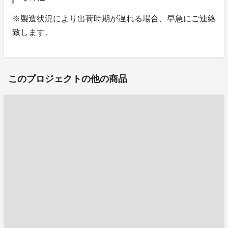
※製造状況により出荷時期が遅れる場合、早急にご連絡
致します。
このプロジェクトの他の商品