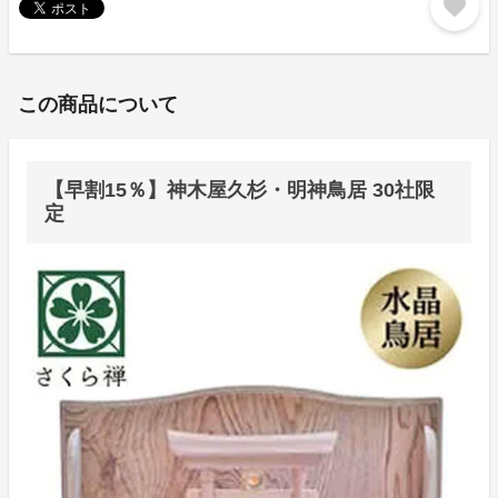
favorite
この商品について
【早割15％】神木屋久杉・明神鳥居 30社限
定