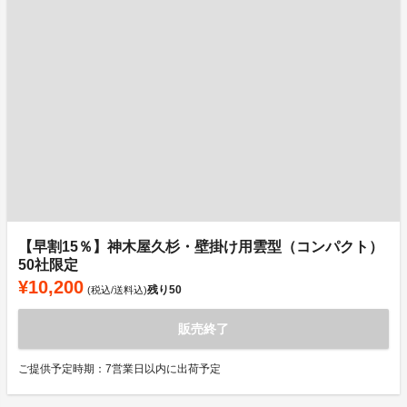
【早割15％】神木屋久杉・壁掛け用雲型（コンパクト）
50社限定
¥10,200
残り
50
(税込/送料込)
販売終了
ご提供予定時期：7営業日以内に出荷予定