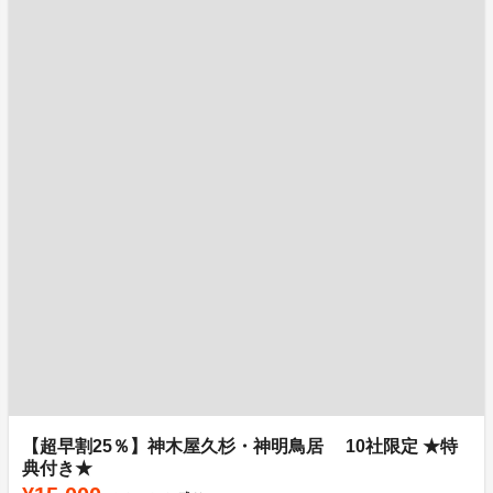
【超早割25％】神木屋久杉・神明鳥居 10社限定 ★特
典付き★