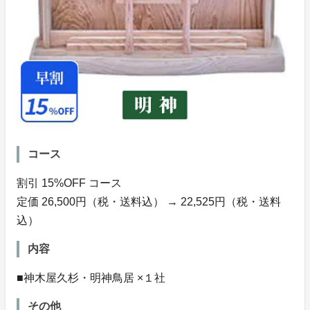
コース
割引 15%OFF コース
定価 26,500円（税・送料込） → 22,525円（税・送料
込）
内容
■神木屋久杉・明神鳥居 ×１社
その他