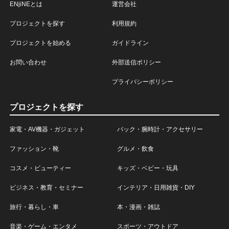
ENjiNEとは
運営会社
プロジェクトを探す
利用規約
プロジェクトを始める
ガイドライン
お問い合わせ
外部送信ポリシー
プライバシーポリシー
プロジェクトを探す
家電・AV機器・ガジェット
バック・腕時計・アクセサリー
ファッション・靴
グルメ・飲食
コスメ・ビューティー
キッズ・ベビー・玩具
ビジネス・教育・セミナー
インテリア・日用雑貨・DIY
旅行・暮らし・車
本・漫画・雑誌
音楽・ゲーム・エンタメ
スポーツ・アウトドア