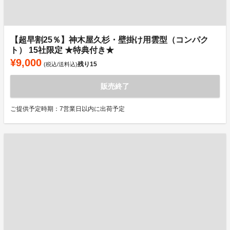
【超早割25％】神木屋久杉・壁掛け用雲型（コンパク
ト） 15社限定 ★特典付き★
¥9,000
残り
15
(税込/送料込)
販売終了
ご提供予定時期：7営業日以内に出荷予定