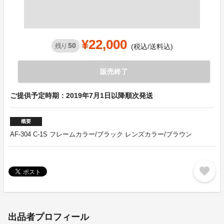
¥22,000
50
残り
(税込/送料込)
販売終了
ご提供予定時期：2019年7月1日以降順次発送
概要
AF-304 C-1S フレームカラー/ブラック レンズカラー/ブラウン
favorite
出品者プロフィール