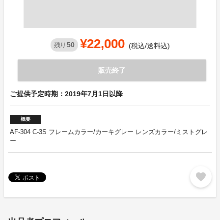
¥22,000
50
残り
(税込/送料込)
販売終了
ご提供予定時期：2019年7月1日以降
概要
AF-304 C-3S フレームカラー/カーキグレー レンズカラー/ミストグレ
ー
favorite