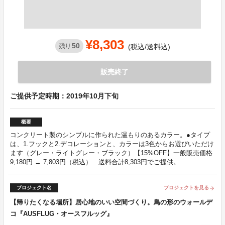
¥8,303
50
残り
(税込/送料込)
販売終了
ご提供予定時期：2019年10月下旬
概要
コンクリート製のシンプルに作られた温もりのあるカラー。●タイプ
は、1.フックと2.デコレーションと、カラーは3色からお選びいただけ
ます（グレー・ライトグレー・ブラック）【15%OFF】一般販売価格
9,180円 → 7,803円（税込） 送料合計8,303円でご提供。
プロジェクト名
プロジェクトを見る
arrow_forward
【帰りたくなる場所】居心地のいい空間づくり。鳥の形のウォールデ
コ『AUSFLUG・オースフルッグ』