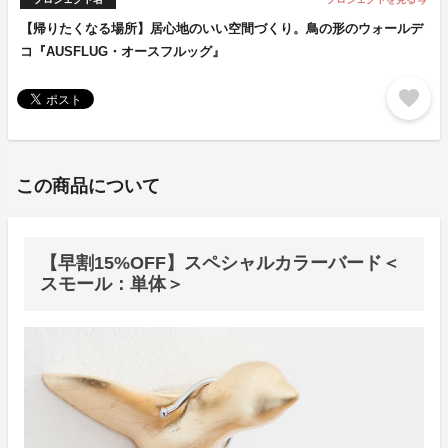
arrow_forward
【帰りたくなる場所】居心地のいい空間づくり。鳥の形のウォールデ
コ『AUSFLUG・オースフルッグ』
favorite
この商品について
【早割15%OFF】スペシャルカラーバード＜
スモール：単体＞