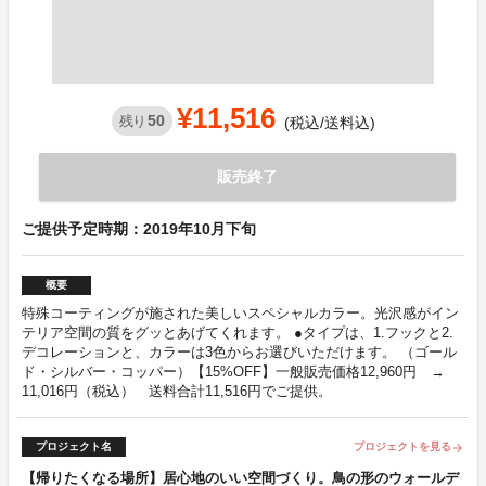
¥11,516
50
残り
(税込/送料込)
販売終了
ご提供予定時期：2019年10月下旬
概要
特殊コーティングが施された美しいスペシャルカラー。光沢感がイン
テリア空間の質をグッとあげてくれます。 ●タイプは、1.フックと2.
デコレーションと、カラーは3色からお選びいただけます。 （ゴール
ド・シルバー・コッパー）【15%OFF】一般販売価格12,960円 →
11,016円（税込） 送料合計11,516円でご提供。
プロジェクト名
プロジェクトを見る
arrow_forward
【帰りたくなる場所】居心地のいい空間づくり。鳥の形のウォールデ