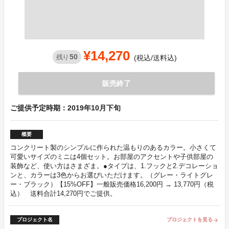
¥14,270
50
残り
(税込/送料込)
販売終了
ご提供予定時期：2019年10月下旬
概要
コンクリート製のシンプルに作られた温もりのあるカラー。小さくて
可愛いサイズのミニは4個セット。お部屋のアクセントや子供部屋の
装飾など、使い方はさまざま。●タイプは、1.フックと2.デコレーショ
ンと、カラーは3色からお選びいただけます。（グレー・ライトグレ
ー・ブラック）【15%OFF】一般販売価格16,200円 → 13,770円（税
込） 送料合計14,270円でご提供。
プロジェクト名
プロジェクトを見る
arrow_forward