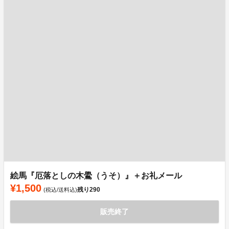
絵馬『厄落としの木鷽（うそ）』＋お礼メール
¥1,500
残り
290
(税込/送料込)
販売終了