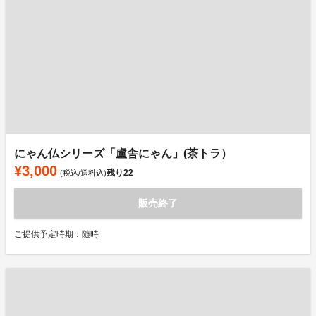
にゃん仏シリーズ「盧舎にゃん」(茶トラ）
¥3,000
残り
22
(税込/送料込)
販売終了
ご提供予定時期：随時