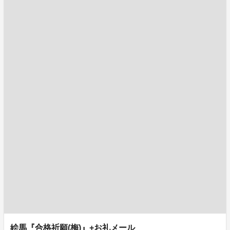
絵馬『合格祈願(梅)』+お礼メール