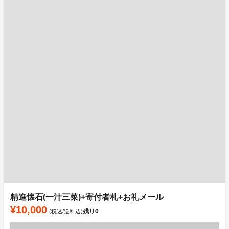
精進懐石(一汁三菜)+寄付者札+お礼メール
¥10,000
残り
0
(税込/送料込)