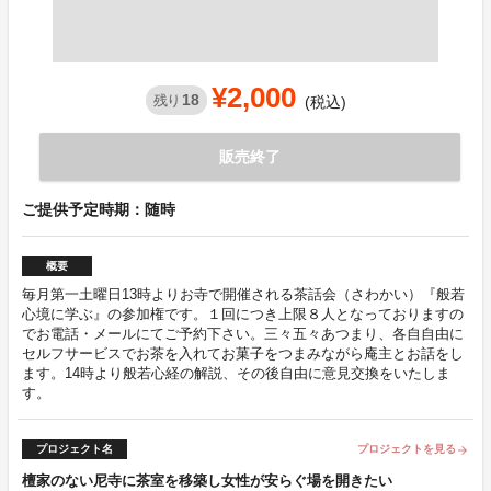
¥2,000
18
残り
(税込)
販売終了
ご提供予定時期：随時
概要
毎月第一土曜日13時よりお寺で開催される茶話会（さわかい）『般若
心境に学ぶ』の参加権です。１回につき上限８人となっておりますの
でお電話・メールにてご予約下さい。三々五々あつまり、各自自由に
セルフサービスでお茶を入れてお菓子をつまみながら庵主とお話をし
ます。14時より般若心経の解説、その後自由に意見交換をいたしま
す。
プロジェクト名
プロジェクトを見る
arrow_forward
檀家のない尼寺に茶室を移築し女性が安らぐ場を開きたい