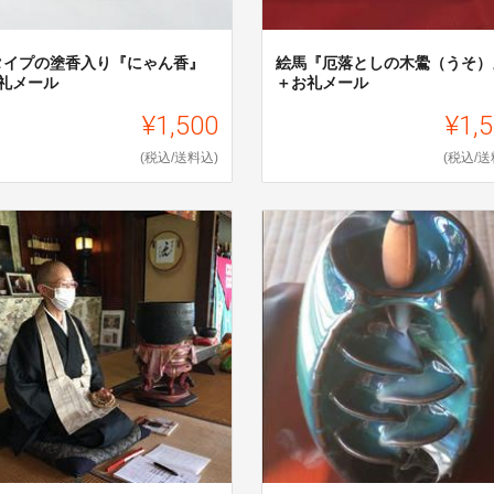
タイプの塗香入り『にゃん香』
絵馬『厄落としの木鷽（うそ）
お礼メール
＋お礼メール
¥1,500
¥1,
(税込/送料込)
(税込/送