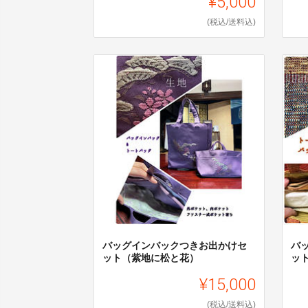
¥5,000
(税込/送料込)
バッグインバックつきお出かけセ
バ
ット（紫地に松と花）
ッ
¥15,000
(税込/送料込)