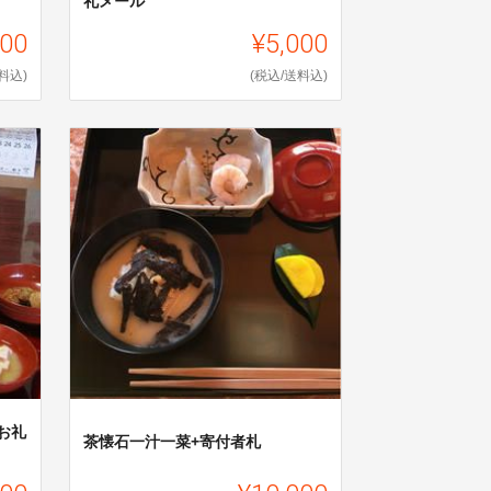
礼メール
000
¥5,000
料込)
(税込/送料込)
お礼
茶懐石一汁一菜+寄付者札