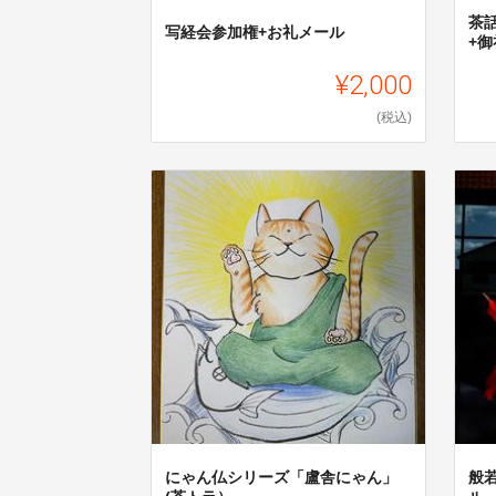
茶
写経会参加権+お礼メール
+
¥2,000
(税込)
にゃん仏シリーズ「盧舎にゃん」
般