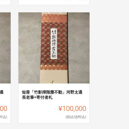
通
短冊「竹影掃階塵不動」河野太通
長老筆+寄付者札
000
¥100,000
料込)
(税込/送料込)