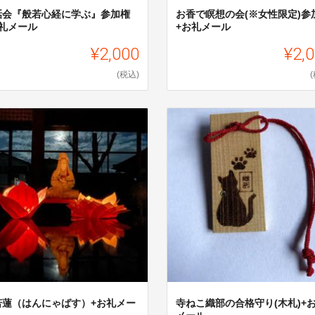
話会『般若心経に学ぶ』参加権
お香で瞑想の会(※女性限定)参
御礼メール
+お礼メール
¥2,000
¥2,
(税込)
若蓮（はんにゃばす）+お礼メー
寺ねこ織部の合格守り(木札)+