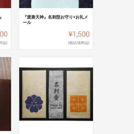
』
『渡唐天神』名刺型お守り+お礼メ
ール
500
¥1,500
料込)
(税込/送料込)