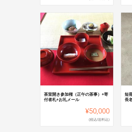
茶室開き参加権（正午の茶事）+寄
短
付者札+お礼メール
長
¥50,000
(税込/送料込)