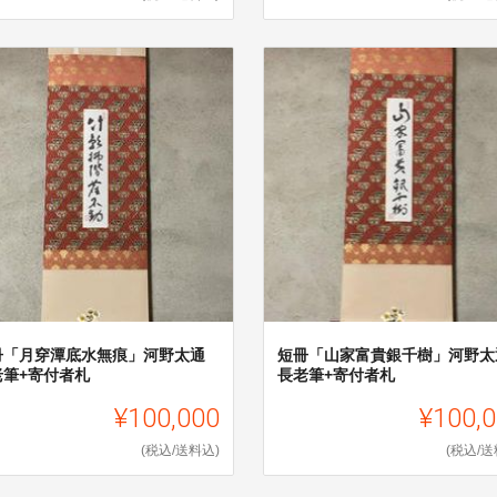
冊「月穿潭底水無痕」河野太通
短冊「山家富貴銀千樹」河野太
老筆+寄付者札
長老筆+寄付者札
¥100,000
¥100,
(税込/送料込)
(税込/送