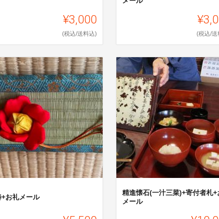
メール
¥3,000
¥3,
(税込/送料込)
(税込/送
精進懐石(一汁三菜)+寄付者札+
椿+お礼メール
メール