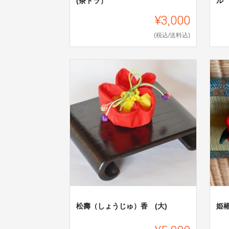
(茶トラ）
ル
¥3,000
(税込/送料込)
松壽（しょうじゅ）香 (大)
姫