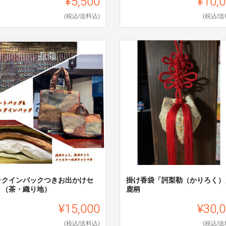
¥5,500
¥10,
(税込/送料込)
(税込/送
ックインバックつきお出かけセ
掛け香袋「訶梨勒（かりろく）
ト（茶・織り地）
鹿柄
¥15,000
¥30,
(税込/送料込)
(税込/送