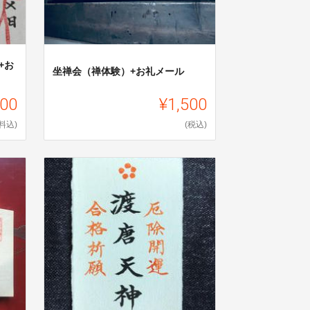
+お
坐禅会（禅体験）+お礼メール
000
¥1,500
料込)
(税込)