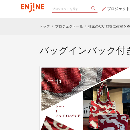
プロジェクト
トップ
プロジェクト一覧
檀家のない尼寺に茶室を移
chevron_right
chevron_right
バッグインバック付