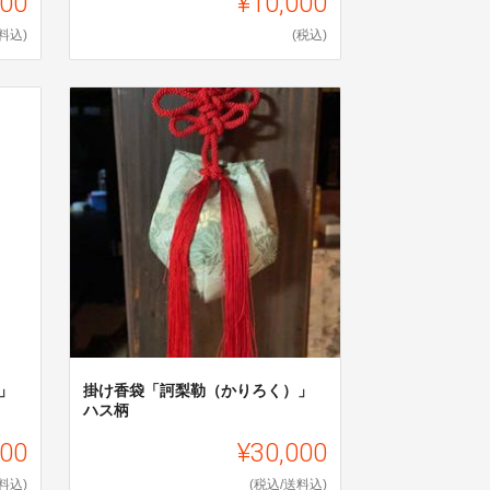
000
¥10,000
料込)
(税込)
」
掛け香袋「訶梨勒（かりろく）」
ハス柄
000
¥30,000
料込)
(税込/送料込)