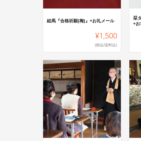
栞
絵馬『合格祈願(梅)』+お礼メール
+
¥1,500
(税込/送料込)