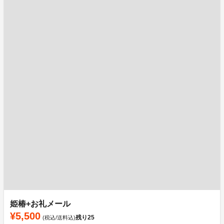
姫椿+お礼メール
¥5,500
残り
25
(税込/送料込)