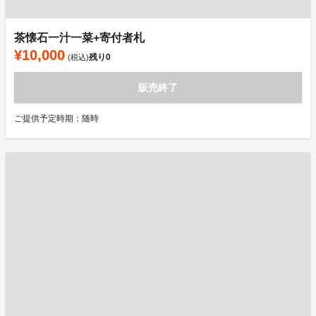
茶懐石一汁一菜+寄付者札
¥10,000
残り
0
(税込)
販売終了
ご提供予定時期：随時