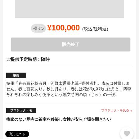
¥100,000
5
残り
(税込/送料込)
販売終了
ご提供予定時期：随時
概要
短冊「春有百花秋有月」河野太通長老筆+寄付者札。表装は付属しま
せん。春に百花あり、秋に月あり。春には花が咲き秋には月と、四季
それぞれの楽しみがあるという無文慧開の頌（じゅ）の一説。
プロジェクト名
プロジェクトを見る
arrow_forward
檀家のない尼寺に茶室を移築し女性が安らぐ場を開きたい
favorite