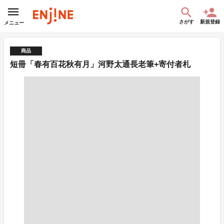
さがす
新規登録
メニュー
商品
短冊「春有百花秋有月」河野太通長老筆+寄付者札