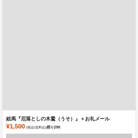
絵馬『厄落としの木鷽（うそ）』＋お礼メール
¥1,500
残り
290
(税込/送料込)