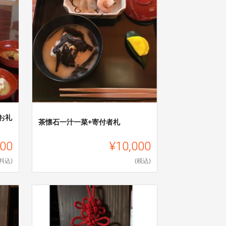
お礼
茶懐石一汁一菜+寄付者札
000
¥10,000
料込)
(税込)