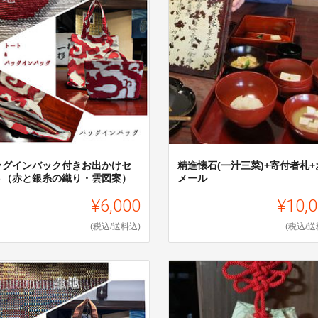
ッグインバック付きお出かけセ
精進懐石(一汁三菜)+寄付者札+
ト（赤と銀糸の織り・雲図案）
メール
¥6,000
¥10,
(税込/送料込)
(税込/送