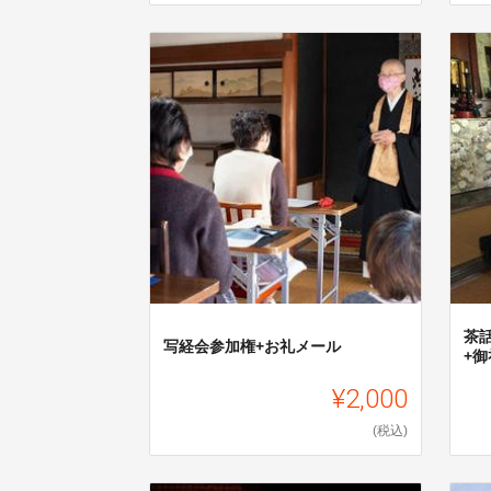
茶
写経会参加権+お礼メール
+
¥2,000
(税込)