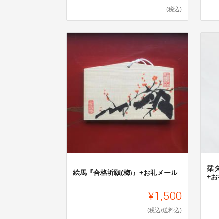
(税込)
栞
絵馬『合格祈願(梅)』+お礼メール
+
¥1,500
(税込/送料込)