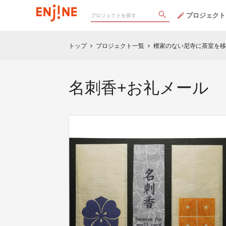
プロジェクト
トップ
プロジェクト一覧
檀家のない尼寺に茶室を移
chevron_right
chevron_right
名刺香+お礼メール