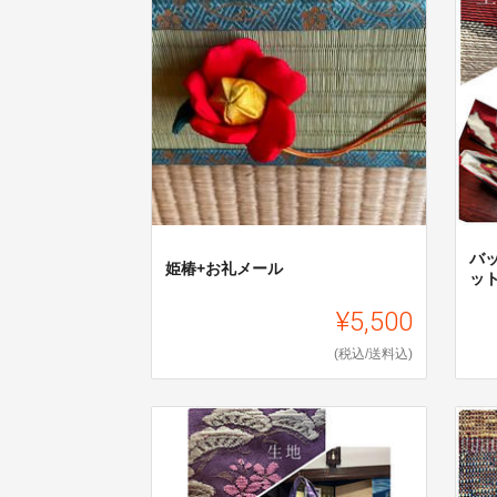
バ
姫椿+お礼メール
ッ
¥5,500
(税込/送料込)