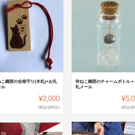
ねこ織部の合格守り(木札)+お礼
寺ねこ織部のチャームボトル＋
ール
礼メール
¥3,000
¥5,
(税込/送料込)
(税込/送