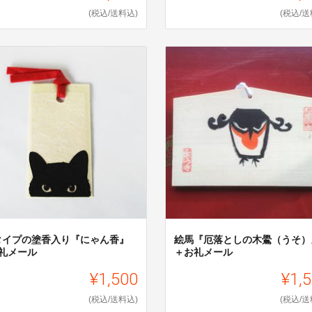
(税込/送料込)
(税込/送
タイプの塗香入り『にゃん香』
絵馬『厄落としの木鷽（うそ）
お礼メール
＋お礼メール
¥1,500
¥1,
(税込/送料込)
(税込/送