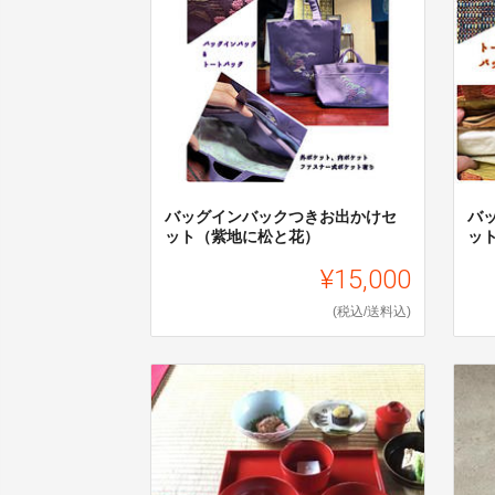
バッグインバックつきお出かけセ
バ
ット（紫地に松と花）
ッ
¥15,000
(税込/送料込)