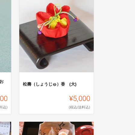
お
松壽（しょうじゅ）香 (大)
000
¥5,000
料込)
(税込/送料込)