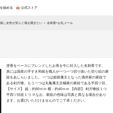
を始める
公式ストア
築し女性が安らぐ場を開きたい
名刺香+お礼メール
chevron_right
塗香をベースにブレンドしたお香を中に封入した名刺香です。
表には国産の手すき和紙を職人が一つ一つ切り抜いた切り絵の家
紋をあしらいました。 一つは姫路藩主となった酒井家の家紋で
ある剣片喰。もう一つは丸亀藩主京極家の家紋である平四ツ目。
【サイズ】 縦：約80ｍｍ 横：約40ｍｍ 【内容】 剣片喰紋１つ
平四ツ目紋１つ ※なお、家紋の色味は写真と異なる場合があり
ます。お選びいただけませんのでご了承ください。