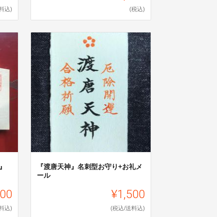
料込)
(税込)
』
『渡唐天神』名刺型お守り+お礼メ
ール
500
¥1,500
料込)
(税込/送料込)