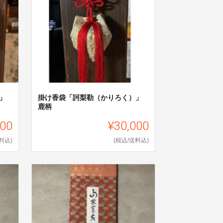
」
掛け香袋「訶梨勒（かりろく）」
鹿柄
000
¥30,000
料込)
(税込/送料込)