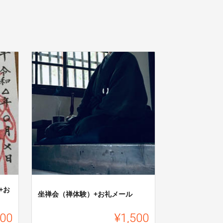
+お
坐禅会（禅体験）+お礼メール
000
¥1,500