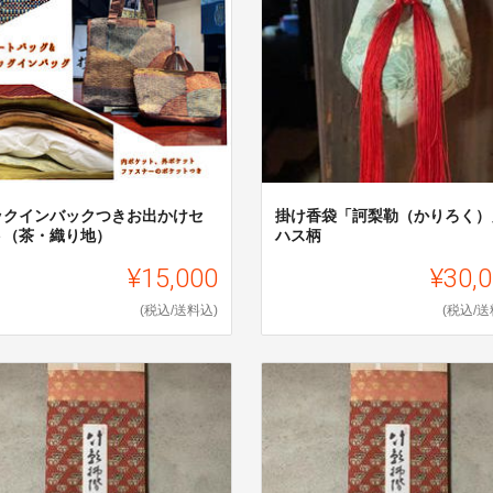
ックインバックつきお出かけセ
掛け香袋「訶梨勒（かりろく）
ト（茶・織り地）
ハス柄
¥15,000
¥30,
(税込/送料込)
(税込/送