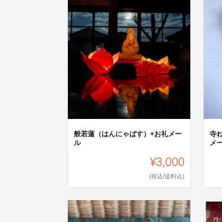
般若蓮（はんにゃばす）+お礼メー
寺
ル
メ
¥3,000
(税込/送料込)