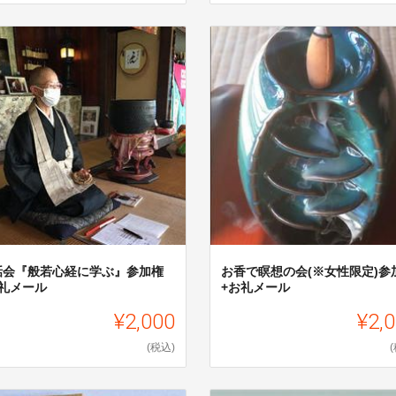
話会『般若心経に学ぶ』参加権
お香で瞑想の会(※女性限定)参
御礼メール
+お礼メール
¥2,000
¥2,
(税込)