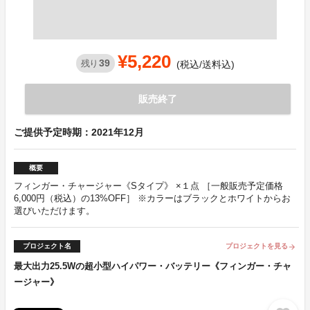
¥5,220
39
残り
(税込/送料込)
販売終了
ご提供予定時期：2021年12月
概要
フィンガー・チャージャー《Sタイプ》 ×１点 ［一般販売予定価格
6,000円（税込）の13%OFF］ ※カラーはブラックとホワイトからお
選びいただけます。
プロジェクト名
プロジェクトを見る
arrow_forward
最大出力25.5Wの超小型ハイパワー・バッテリー《フィンガー・チャ
ージャー》