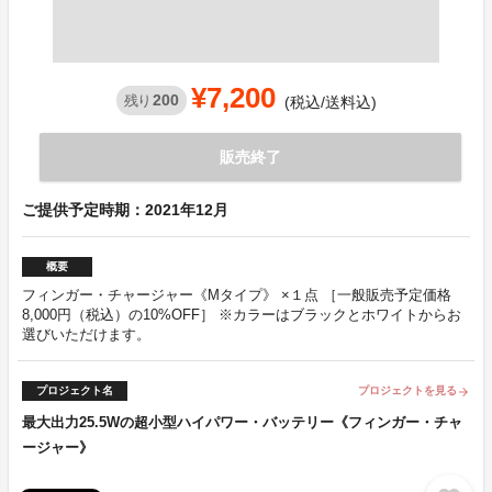
¥7,200
200
残り
(税込/送料込)
販売終了
ご提供予定時期：2021年12月
概要
フィンガー・チャージャー《Mタイプ》 ×１点 ［一般販売予定価格
8,000円（税込）の10%OFF］ ※カラーはブラックとホワイトからお
選びいただけます。
プロジェクト名
プロジェクトを見る
arrow_forward
最大出力25.5Wの超小型ハイパワー・バッテリー《フィンガー・チャ
ージャー》