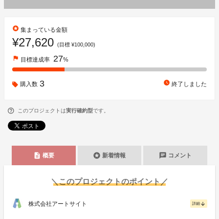
stars
集まっている金額
¥27,620
(目標 ¥100,000)
27
flag
目標達成率
%
3
watch_later
購入数
終了しました
このプロジェクトは
実行確約型
です。
description
stars
chat
概要
新着情報
コメント
＼このプロジェクトのポイント／
株式会社アートサイト
arrow_downward
詳細