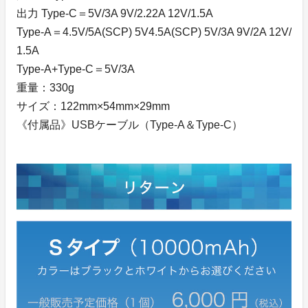
出力 Type-C＝5V/3A 9V/2.22A 12V/1.5A
Type-A＝4.5V/5A(SCP) 5V4.5A(SCP) 5V/3A 9V/2A 12V/
1.5A
Type-A+Type-C＝5V/3A
重量：330g
サイズ：122mm×54mm×29mm
《付属品》USBケーブル（Type-A＆Type-C）