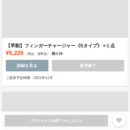
【早割】フィンガーチャージャー《Sタイプ》 ×１点
¥5,220
残り
39
（税込・送料込）
詳細を見る
販売終了
ご提供予定時期：2021年12月
favorite
プロジェクトは終了いたしました