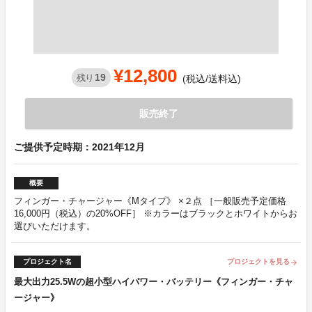
¥12,800
19
残り
(税込/送料込)
販売終了
ご提供予定時期：2021年12月
概要
フィンガー・チャージャー《Mタイプ》 ×２点 ［一般販売予定価格
16,000円（税込）の20%OFF］ ※カラーはブラックとホワイトからお
選びいただけます。
プロジェクト名
プロジェクトを見る
arrow_forward
最大出力25.5Wの超小型ハイパワー・バッテリー《フィンガー・チャ
ージャー》