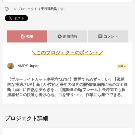
このプロジェクトは
実行確約型
です。
description
stars
chat
概要
新着情報
コメント
＼このプロジェクトのポイント／
NMRS Japan
arrow_downward
詳細
【ブルーライトカット率平均"33%"】世界でもめずらしい！【視覚
的な快適さUP】新しい技術と長年の研究の賜物!徹底的に光のゴミ遮
断！両目に自然な安らぎを。【超軽量の8gフレーム】長時間でも負
担感ゼロの快適な掛け心地。目を守りつつ、作業にも集中できる。
プロジェクト詳細