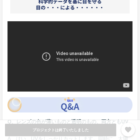
Q、レンズの色が薄いものと透明のもの、両方ともUV
favorite
をカットしてくれるのですか？
プロジェクトは終了いたしました
A、はい、UVをしっかりカットします。同時に、太陽