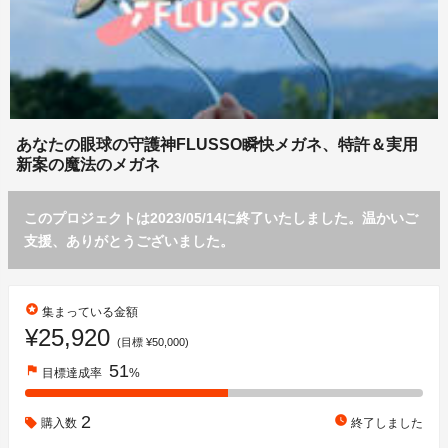
あなたの眼球の守護神FLUSSO瞬快メガネ、特許＆実用
新案の魔法のメガネ
このプロジェクトは2023/05/14に終了いたしました。温かいご
支援、ありがとうございました。
stars
集まっている金額
¥25,920
(目標 ¥50,000)
51
flag
目標達成率
%
2
watch_later
購入数
終了しました