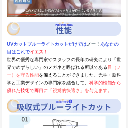
UVカットブルーライトカットだけでは
ノー！
あなたの
目はこれで
イエス！
世界の優秀な専門家やスタッフの長年の研究により
「
世
界でめずらしい
」のメガネと呼ばれる所以である
目（ノ
ー）を守る性能
を備えることができました。
光学・脳科
学と工業デザインの専門家を結合して、
科学的検知から
優れた技術で両目に
「視覚的快適さ」を与えます。