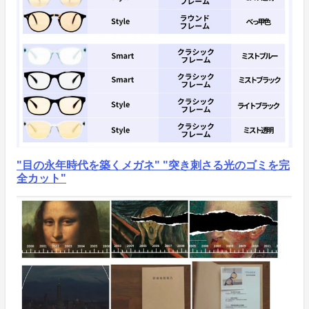
"目の永年時代を築くメガネ" "突き刺さる光のゴミを完
全カット"