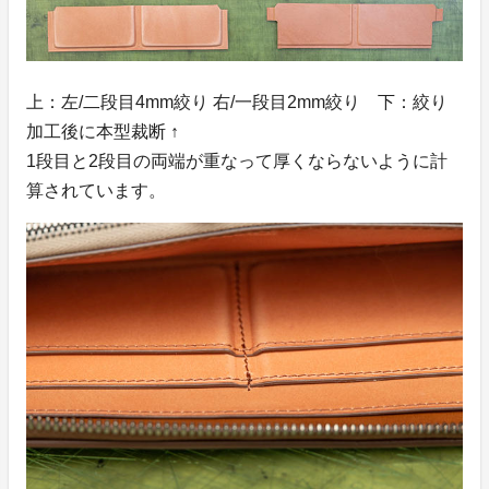
上：左/二段目4mm絞り 右/一段目2mm絞り 下：絞り
加工後に本型裁断 ↑
1段目と2段目の両端が重なって厚くならないように計
算されています。