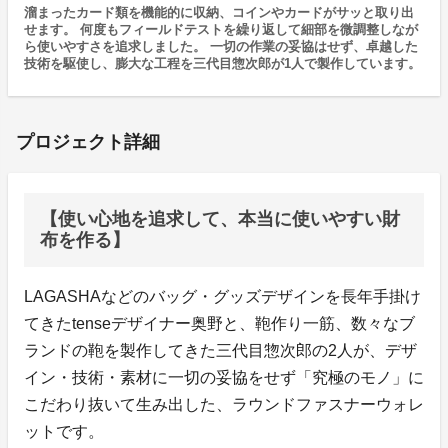
溜まったカード類を機能的に収納、コインやカードがサッと取り出
せます。 何度もフィールドテストを繰り返して細部を微調整しなが
ら使いやすさを追求しました。 一切の作業の妥協はせず、卓越した
技術を駆使し、膨大な工程を三代目惣次郎が1人で製作しています。
プロジェクト詳細
【使い心地を追求して、本当に使いやすい財
布を作る】
LAGASHAなどのバッグ・グッズデザインを長年手掛け
てきたtenseデザイナー奥野と、鞄作り一筋、数々なブ
ランドの鞄を製作してきた三代目惣次郎の2人が、デザ
イン・技術・素材に一切の妥協をせず「究極のモノ」に
こだわり抜いて生み出した、ラウンドファスナーウォレ
ットです。