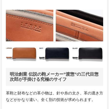
明治創業 伝説の鞄メーカー”渡惣”の三代目惣
次郎が手掛ける究極のサイフ
革鞄と財布などの革小物は、針や糸の太さ、革の漉き方
などがかなり違い、全く別の技術が求められます。