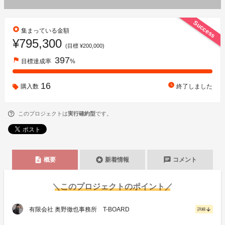
Success
stars
集まっている金額
¥795,300
(目標 ¥200,000)
397
flag
目標達成率
%
16
watch_later
購入数
終了しました
このプロジェクトは
実行確約型
です。
description
stars
chat
概要
新着情報
コメント
＼このプロジェクトのポイント／
有限会社 奥野徹也事務所 T-BOARD
arrow_downward
詳細