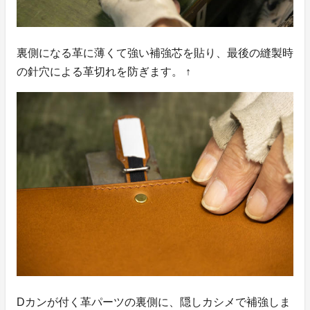
裏側になる革に薄くて強い補強芯を貼り、最後の縫製時
の針穴による革切れを防ぎます。 ↑
Dカンが付く革パーツの裏側に、隠しカシメで補強しま