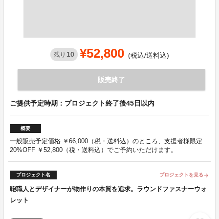
¥52,800
10
残り
(税込/送料込)
販売終了
ご提供予定時期：プロジェクト終了後45日以内
概要
一般販売予定価格 ￥66,000（税・送料込）のところ、支援者様限定
20%OFF ￥52,800（税・送料込）でご予約いただけます。
プロジェクト名
プロジェクトを見る
arrow_forward
鞄職人とデザイナーが物作りの本質を追求。ラウンドファスナーウォ
レット