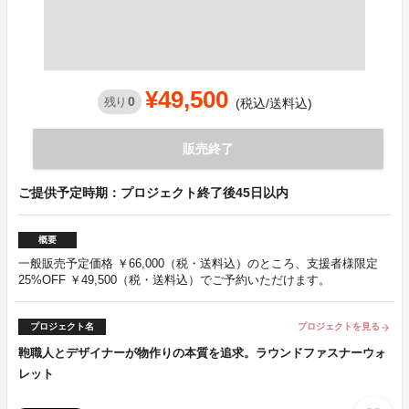
¥49,500
0
残り
(税込/送料込)
販売終了
ご提供予定時期：プロジェクト終了後45日以内
概要
一般販売予定価格 ￥66,000（税・送料込）のところ、支援者様限定
25%OFF ￥49,500（税・送料込）でご予約いただけます。
プロジェクト名
プロジェクトを見る
arrow_forward
鞄職人とデザイナーが物作りの本質を追求。ラウンドファスナーウォ
レット