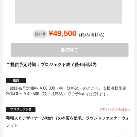
¥49,500
0
残り
(税込/送料込)
販売終了
ご提供予定時期：プロジェクト終了後45日以内
概要
一般販売予定価格 ￥66,000（税・送料込）のところ、支援者様限定
25%OFF ￥49,500（税・送料込）でご予約いただけます。
プロジェクト名
プロジェクトを見る
arrow_forward
鞄職人とデザイナーが物作りの本質を追求。ラウンドファスナーウォ
レット