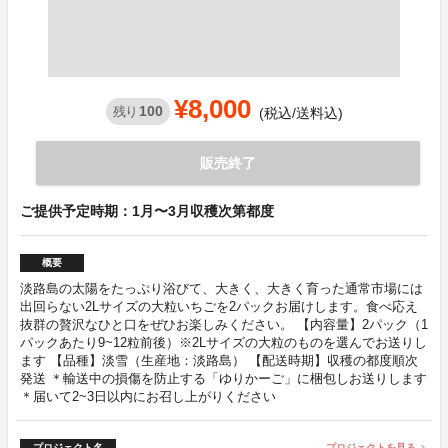
¥8,000
100
残り
(税込/送料込)
販売終了
ご提供予定時期：1月〜3月収穫次第都度
概要
淡路島の太陽をたっぷり浴びて、大きく、大きく育った通常市場には
出回らない2Lサイズの大粒いちごを2パックお届けします。食べ応え
抜群の贅沢なひと口をぜひお楽しみください。 【内容量】2パック（1
パックあたり9~12粒前後）※2Lサイズの大粒のものを選んでお送りし
ます 【品種】淡雪（生産地：淡路島） 【配送時期】収穫の都度順次
発送 ＊輸送中の損傷を防止する「ゆりかーご」に梱包しお送りします
＊届いて2~3日以内にお召し上がりください
プロジェクト名
プロジェクトを見る