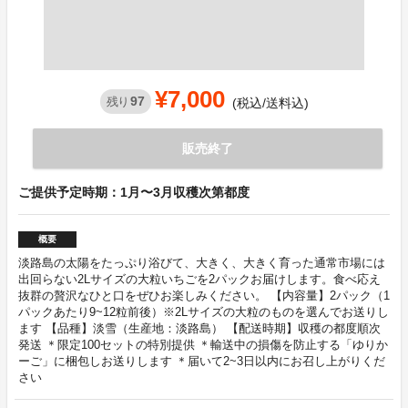
¥7,000
97
残り
(税込/送料込)
販売終了
ご提供予定時期：1月〜3月収穫次第都度
概要
淡路島の太陽をたっぷり浴びて、大きく、大きく育った通常市場には
出回らない2Lサイズの大粒いちごを2パックお届けします。食べ応え
抜群の贅沢なひと口をぜひお楽しみください。 【内容量】2パック（1
パックあたり9~12粒前後）※2Lサイズの大粒のものを選んでお送りし
ます 【品種】淡雪（生産地：淡路島） 【配送時期】収穫の都度順次
発送 ＊限定100セットの特別提供 ＊輸送中の損傷を防止する「ゆりか
ーご」に梱包しお送りします ＊届いて2~3日以内にお召し上がりくだ
さい