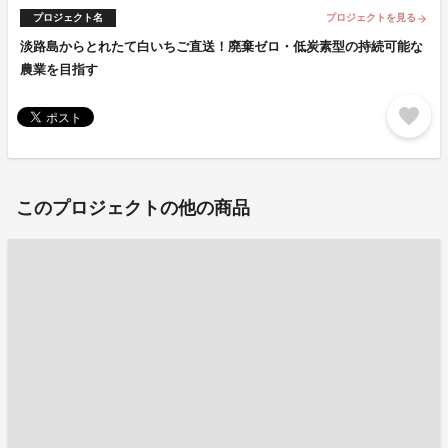
プロジェクト名
プロジェクトを見る
arrow_forward
淡路島からとれたて白いちご直送！廃棄ゼロ・低炭素型の持続可能な
農業を目指す
favorite
このプロジェクトの他の商品