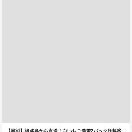
【早割】淡路島から直送！白いちご淡雪2パック送料税