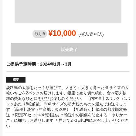
¥10,000
9
残り
(税込/送料込)
販売終了
ご提供予定時期：2024年1月～3月
概要
淡路島の太陽をたっぷり浴びて、大きく、大きく育った4Lサイズの大
粒いちごを2パックお届けします。銀座で売り切れ続出。食べ応え抜
群の贅沢なひと口をぜひお楽しみください。 【内容量】2パック（1パ
ックあたり8粒前後）※4Lサイズの超大粒のものを選んでお送りしま
す 【品種】淡雪（生産地：淡路島） 【配送時期】収穫の都度順次発
送 ＊限定20セットの特別提供 ＊輸送中の損傷を防止する「ゆりかー
ご」に梱包しお送りします ＊届いて2~3日以内にお召し上がりくださ
い