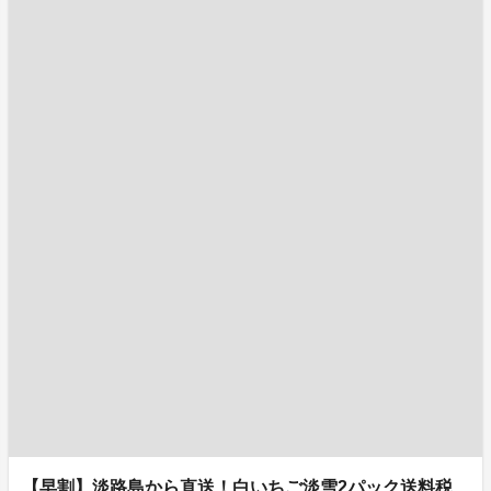
【早割】淡路島から直送！白いちご淡雪2パック送料税