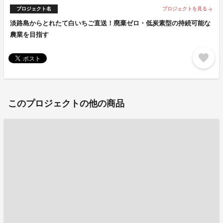
プロジェクト名
プロジェクトを見る
arrow_forward
淡路島からとれたて白いちご直送！廃棄ゼロ・低炭素型の持続可能な
農業を目指す
favorite
このプロジェクトの他の商品