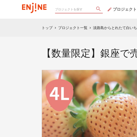
プロジェクト
トップ
プロジェクト一覧
淡路島からとれたて白いち
chevron_right
chevron_right
【数量限定】銀座で