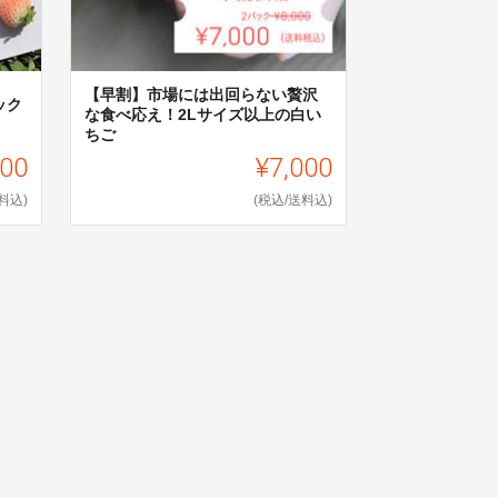
【早割】市場には出回らない贅沢
ック
な食べ応え！2Lサイズ以上の白い
ちご
000
¥7,000
料込)
(税込/送料込)