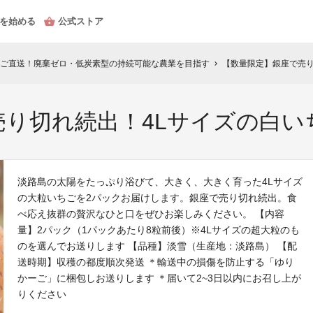
を始める
公式ストア
ご直送！廃棄ゼロ・低炭素型の持続可能な農業を目指す
【数量限定】銀座で売り
chevron_right
売り切れ続出！4Lサイズの白い
淡路島の太陽をたっぷり浴びて、大きく、大きく育った4Lサイズ
の大粒いちごを2パックお届けします。銀座で売り切れ続出。食
べ応え抜群の贅沢なひと口をぜひお楽しみください。 【内容
量】2パック（1パックあたり8粒前後）※4Lサイズの超大粒のも
のを選んでお送りします 【品種】淡雪（生産地：淡路島） 【配
送時期】収穫の都度順次発送 ＊輸送中の損傷を防止する「ゆり
かーご」に梱包しお送りします ＊届いて2~3日以内にお召し上が
りください