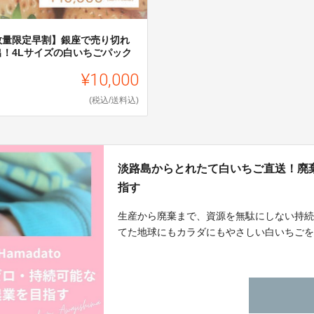
数量限定早割】銀座で売り切れ
出！4Lサイズの白いちごパック
¥10,000
(税込/送料込)
淡路島からとれたて白いちご直送！廃
指す
生産から廃棄まで、資源を無駄にしない持
てた地球にもカラダにもやさしい白いちご