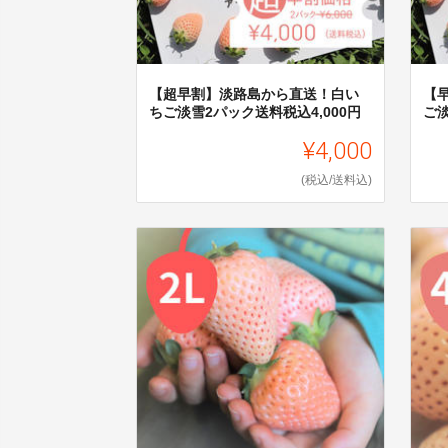
【超早割】淡路島から直送！白い
【
ちご淡雪2パック送料税込4,000円
ご淡
¥4,000
(税込/送料込)