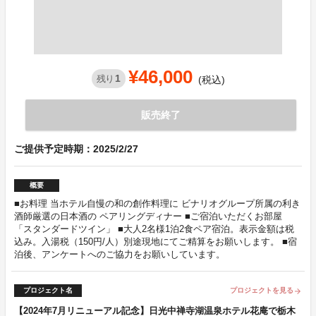
¥46,000
1
残り
(税込)
販売終了
ご提供予定時期：2025/2/27
概要
■お料理 当ホテル自慢の和の創作料理に ビナリオグループ所属の利き
酒師厳選の日本酒の ペアリングディナー ■ご宿泊いただくお部屋
「スタンダードツイン」 ■大人2名様1泊2食ペア宿泊。表示金額は税
込み。入湯税（150円/人）別途現地にてご精算をお願いします。 ■宿
泊後、アンケートへのご協力をお願いしています。
プロジェクト名
プロジェクトを見る
arrow_forward
【2024年7月リニューアル記念】日光中禅寺湖温泉ホテル花庵で栃木