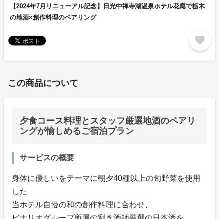
【2024年7月リニューアル記念】日光中禅寺湖温泉ホテル花庵で栃木
の地酒×創作料理のペアリング
favorite
この商品について
夕食コース料理とスタッフ厳選地酒のペアリ
ングが愉しめるご宿泊プラン
サービスの概要
身体に優しいをテーマに朝夕40種以上の旬野菜を使用
した
当ホテル自慢の和の創作料理に合わせ、
ビナリオグループ所属の利き酒師厳選の日本酒を