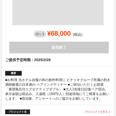
¥68,000
1
残り
(税込)
販売終了
ご提供予定時期：2025/2/26
概要
■お料理 当ホテル自慢の和の創作料理に ビナリオグループ所属の利き
酒師厳選の日本酒の ペアリングディナー ■ご宿泊いただくお部屋
「展望風呂付エグゼクティブダブル」 ■大人2名様1泊2食ペア宿泊。
表示金額は税込み。入湯税（150円/人）別途現地にてご精算をお願い
します。 ■宿泊後、アンケートへのご協力をお願いしています。
プロジェクト名
プロジェクトを見る
arrow_forward