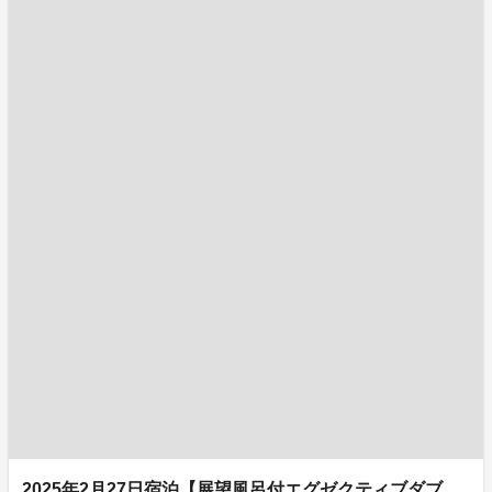
2025年2月27日宿泊【展望風呂付エグゼクティブダブ