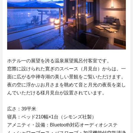
ホテル一の展望を誇る温泉展望風呂付客室です。
窓際に設けられた寛ぎのスペース（月見台）からは、一
面に広がる中禅寺湖の美しい景観をご覧いただけます。
夜の空に浮かぶお月さまを眺めて音と月光の夜長を楽し
んでいただける様月見台が設置されています。
広さ：39平米
寝具：ベッド210幅×1台（シモンズ社製）
アメニティ・設備：Bluetooth対応オーディオシステ
ム・シャワーブース・バスローブ・加湿機能付空気清浄