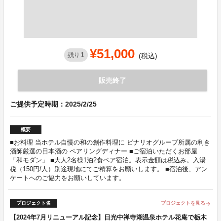
¥51,000
1
残り
(税込)
販売終了
ご提供予定時期：2025/2/25
概要
■お料理 当ホテル自慢の和の創作料理に ビナリオグループ所属の利き
酒師厳選の日本酒の ペアリングディナー ■ご宿泊いただくお部屋
「和モダン」 ■大人2名様1泊2食ペア宿泊。表示金額は税込み。入湯
税（150円/人）別途現地にてご精算をお願いします。 ■宿泊後、アン
ケートへのご協力をお願いしています。
プロジェクト名
プロジェクトを見る
arrow_forward
【2024年7月リニューアル記念】日光中禅寺湖温泉ホテル花庵で栃木