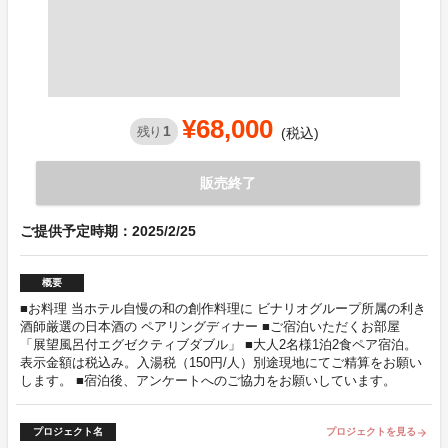
¥68,000
1
残り
(税込)
販売終了
ご提供予定時期：2025/2/25
概要
■お料理 当ホテル自慢の和の創作料理に ビナリオグループ所属の利き
酒師厳選の日本酒の ペアリングディナー ■ご宿泊いただくお部屋
「展望風呂付エグゼクティブダブル」 ■大人2名様1泊2食ペア宿泊。
表示金額は税込み。入湯税（150円/人）別途現地にてご精算をお願い
します。 ■宿泊後、アンケートへのご協力をお願いしています。
プロジェクト名
プロジェクトを見る
arrow_forward