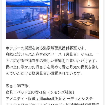
ホテル一の展望を誇る温泉展望風呂付客室です。
窓際に設けられた寛ぎのスペース（月見台）からは、一
面に広がる中禅寺湖の美しい景観をご覧いただけます。
夜の空に浮かぶお月さまを眺めて音と月光の夜長を楽し
んでいただける様月見台が設置されています。
広さ：39平米
寝具：ベッド210幅×1台（シモンズ社製）
アメニティ・設備：Bluetooth対応オーディオシステ
ム・シャワーブース・バスローブ・加湿機能付空気清浄