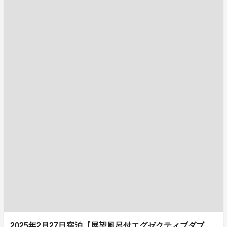
2025年2月27日宿泊【展望風呂付エグゼクティブダブ