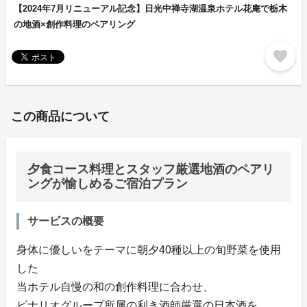
【2024年7月リニューアル記念】日光中禅寺湖温泉ホテル花庵で栃木
の地酒×創作料理のペアリング
favorite
この商品について
夕食コース料理とスタッフ厳選地酒のペアリ
ングが愉しめるご宿泊プラン
サービスの概要
身体に優しいをテーマに朝夕40種以上の旬野菜を使用
した
当ホテル自慢の和の創作料理に合わせ、
ビナリオグループ所属の利き酒師厳選の日本酒を