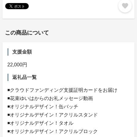
favorite
この商品について
支援金額
22,000円
返礼品一覧
◾️クラウドファンディング支援証明カードをお届け
◾️花束ゆいはからのお礼メッセージ動画
◾️オリジナルデザイン！缶バッチ
◾️オリジナルデザイン！アクリルスタンド
◾️オリジナルデザイン！タオル
◾️オリジナルデザイン！アクリルブロック