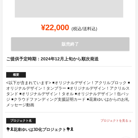
¥22,000
(税込/送料込)
販売終了
ご提供予定時期：2024年12月上旬から順次発送
概要
<以下が含まれています> ◾️オリジナルデザイン！アクリルブロック ◾️
オリジナルデザイン！タンブラー ◾️オリジナルデザイン！アクリルス
タンド ◾️オリジナルデザイン！タオル ◾️オリジナルデザイン！缶バッ
ジ ◾️クラウドファンディング支援証明カード ◾️花束ゆいはからのお礼
メッセージ動画
プロジェクト名
プロジェクトを見る
arrow_forward
💐🎗花束ゆいは3D化プロジェクト💐🎗