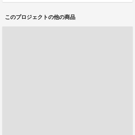
このプロジェクトの他の商品