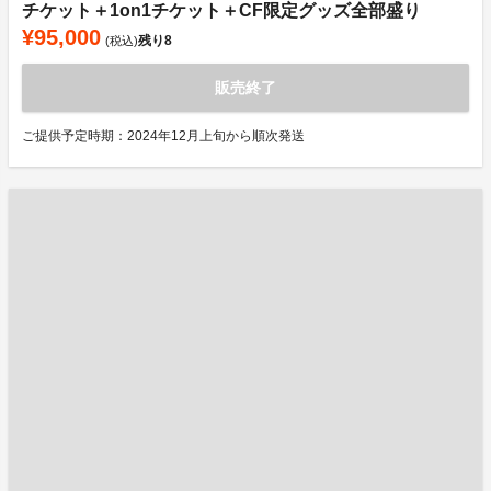
チケット＋1on1チケット＋CF限定グッズ全部盛り
¥95,000
残り
8
(税込)
販売終了
ご提供予定時期：2024年12月上旬から順次発送