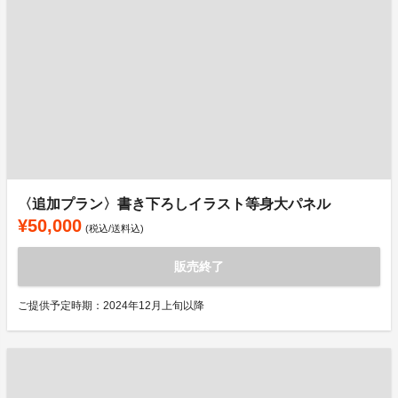
〈追加プラン〉書き下ろしイラスト等身大パネル
¥50,000
(税込/送料込)
販売終了
ご提供予定時期：2024年12月上旬以降