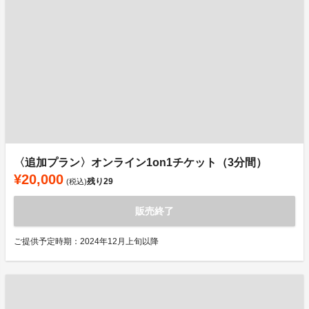
〈追加プラン〉オンライン1on1チケット（3分間）
¥20,000
残り
29
(税込)
販売終了
ご提供予定時期：2024年12月上旬以降