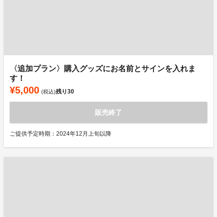
〈追加プラン〉購入グッズにお名前とサインを入れま
す！
¥5,000
残り
30
(税込)
販売終了
ご提供予定時期：2024年12月上旬以降