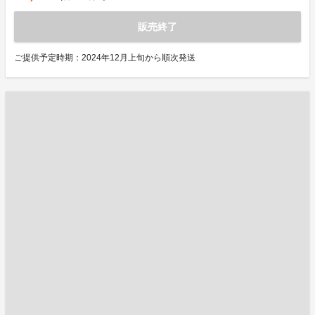
販売終了
ご提供予定時期：2024年12月上旬から順次発送