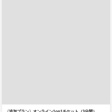
〈追加プラン〉オンライン1on1チケット（3分間）