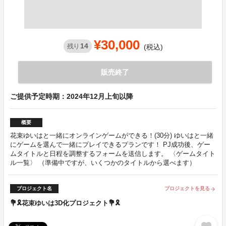
¥30,000
14
残り
(税込)
販売終了
ご提供予定時期：2024年12月上旬以降
概要
花束ゆいはと一緒にオンラインゲームができる！(30分) ゆいはと一緒
にゲームを選んで一緒にプレイできるプランです！ PJ成功後、ゲー
ムタイトルと日程を調整するフォームを送信します。 〈ゲームタイト
ル一覧〉 （準備中ですが、いくつかのタイトルから選べます）
プロジェクト名
プロジェクトを見る
arrow_forward
💐🎗花束ゆいは3D化プロジェクト💐🎗