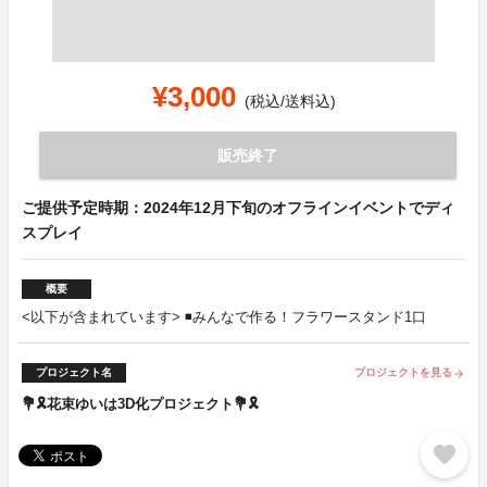
¥3,000
(税込/送料込)
販売終了
ご提供予定時期：2024年12月下旬のオフラインイベントでディ
スプレイ
概要
<以下が含まれています> ◾️みんなで作る！フラワースタンド1口
プロジェクト名
プロジェクトを見る
arrow_forward
💐🎗花束ゆいは3D化プロジェクト💐🎗
favorite