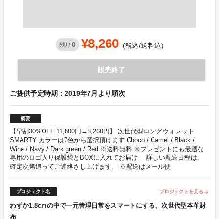
¥8,260
0
残り
(税込/送料込)
販売終了
ご提供予定時期：2019年7月より順次
概要
【早割30%OFF 11,800円→8,260円】 次世代型ロングウォレット
SMARTY カラーは7色から選択頂けます Choco / Camel / Black /
Wine / Navy / Dark green / Red ※送料無料 ※プレゼントにも最適な
専用のロゴ入り保護袋とBOXに入れてお届け 詳しい配送日程は、
確定次第追ってご連絡さし上げます。 ※配送はメール便
プロジェクト名
プロジェクトを見る
arrow_forward
わずか1.8cmの中で一元管理日常をスマートにする、次世代型本革財
布