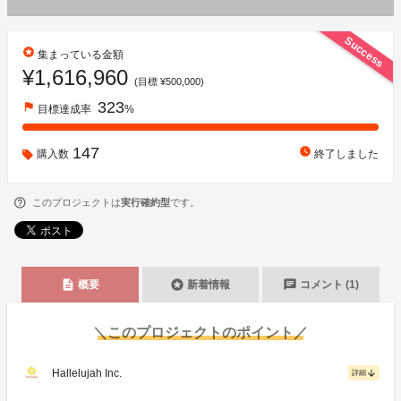
Success
stars
集まっている金額
¥1,616,960
(目標 ¥500,000)
323
flag
目標達成率
%
147
watch_later
購入数
終了しました
このプロジェクトは
実行確約型
です。
description
stars
chat
概要
新着情報
コメント (1)
＼このプロジェクトのポイント／
Hallelujah Inc.
arrow_downward
詳細