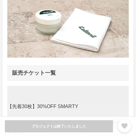
販売チケット一覧
【先着30枚】30%OFF SMARTY
【先着30枚】30%OFF SMARTY / インナーカードケー
favorite
プロジェクトは終了いたしました
スセット