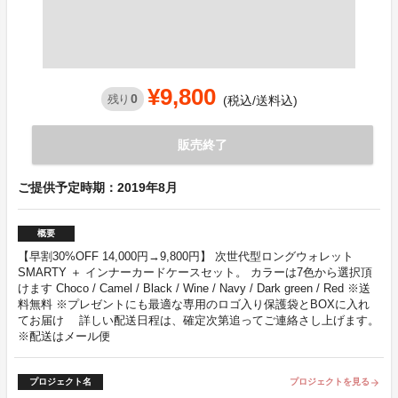
¥9,800
0
残り
(税込/送料込)
販売終了
ご提供予定時期：2019年8月
概要
【早割30%OFF 14,000円→9,800円】 次世代型ロングウォレット
SMARTY ＋ インナーカードケースセット。 カラーは7色から選択頂
けます Choco / Camel / Black / Wine / Navy / Dark green / Red ※送
料無料 ※プレゼントにも最適な専用のロゴ入り保護袋とBOXに入れ
てお届け 詳しい配送日程は、確定次第追ってご連絡さし上げます。
※配送はメール便
プロジェクト名
プロジェクトを見る
arrow_forward