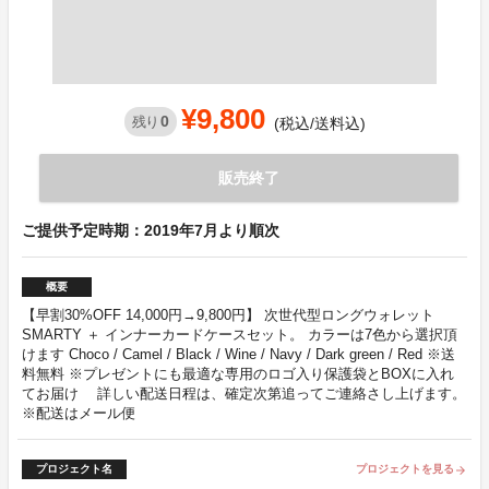
¥9,800
0
残り
(税込/送料込)
販売終了
ご提供予定時期：2019年7月より順次
概要
【早割30%OFF 14,000円→9,800円】 次世代型ロングウォレット
SMARTY ＋ インナーカードケースセット。 カラーは7色から選択頂
けます Choco / Camel / Black / Wine / Navy / Dark green / Red ※送
料無料 ※プレゼントにも最適な専用のロゴ入り保護袋とBOXに入れ
てお届け 詳しい配送日程は、確定次第追ってご連絡さし上げます。
※配送はメール便
プロジェクト名
プロジェクトを見る
arrow_forward