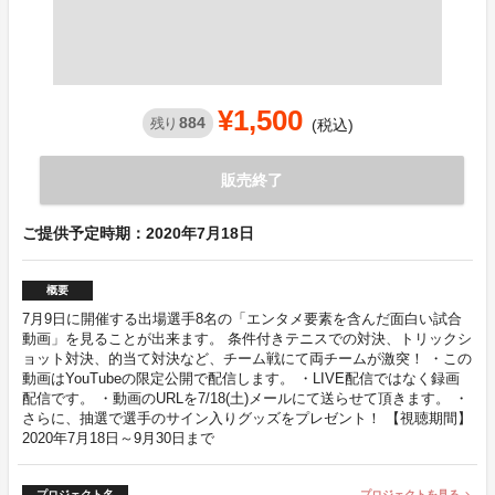
¥1,500
884
残り
(税込)
販売終了
ご提供予定時期：2020年7月18日
概要
7月9日に開催する出場選手8名の「エンタメ要素を含んだ面白い試合
動画」を見ることが出来ます。 条件付きテニスでの対決、トリックシ
ョット対決、的当て対決など、チーム戦にて両チームが激突！ ・この
動画はYouTubeの限定公開で配信します。 ・LIVE配信ではなく録画
配信です。 ・動画のURLを7/18(土)メールにて送らせて頂きます。 ・
さらに、抽選で選手のサイン入りグッズをプレゼント！ 【視聴期間】
2020年7月18日～9月30日まで
プロジェクト名
プロジェクトを見る