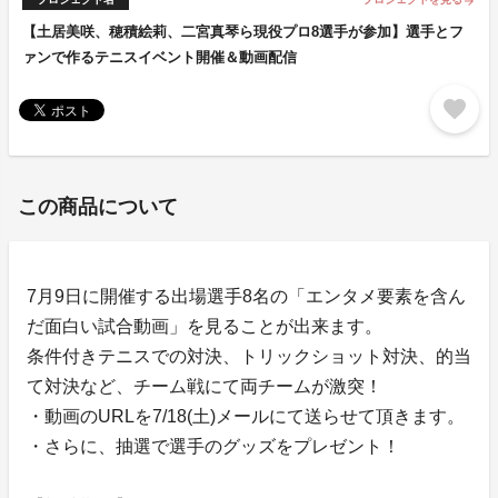
arrow_forward
【土居美咲、穂積絵莉、二宮真琴ら現役プロ8選手が参加】選手とフ
ァンで作るテニスイベント開催＆動画配信
favorite
この商品について
7月9日に開催する出場選手8名の「エンタメ要素を含ん
だ面白い試合動画」を見ることが出来ます。
条件付きテニスでの対決、トリックショット対決、的当
て対決など、チーム戦にて両チームが激突！
・動画のURLを7/18(土)メールにて送らせて頂きます。
・さらに、抽選で選手のグッズをプレゼント！