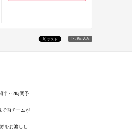
埋め込み
間半～2時間予
戦で両チームが
る券をお渡しし