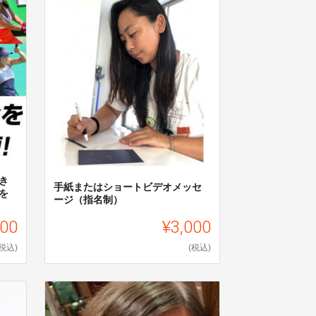
き
⼿紙またはショートビデオメッセ
を
ージ（指名制）
500
¥3,000
(税込)
(税込)