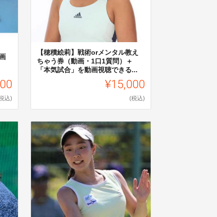
【穂積絵莉】戦術orメンタル教え
画
ちゃう券（動画・1⼝1質問）＋
「本気試合」を動画視聴できる...
000
¥15,000
(税込)
(税込)