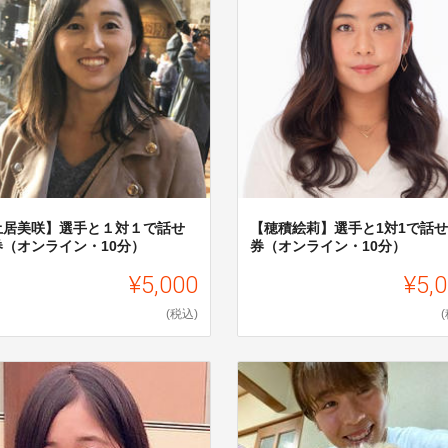
土居美咲】選手と１対１で話せ
【穂積絵莉】選手と1対1で話
券（オンライン・10分）
券（オンライン・10分）
¥5,000
¥5,
(税込)