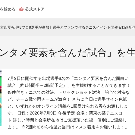
を始める
公式ストア
宮真琴ら現役プロ8選手が参加】選手とファンで作るテニスイベント開催＆動画配
エンタメ要素を含んだ試合」を
7月9日に開催する出場選手8名の「エンタメ要素を含んだ面白い
試合（約1時間半～2時間予定）」を生観戦することができます！
条件付きテニスでの対決、トリックショット対決、的当て対決な
ど、チーム戦で両チームが激突！ さらに当日に選手サイン色紙
と、いずれかのオンライン講義を1回受けられる券をお渡ししま
す。 日程：2020年7月9日 午後予定 会場：関東の某テニスコー
ト 詳しい時間と会場所在地はご支援頂いた後、個別にご連絡し
ます。 ※2週間前から検温と当日はマスク着用をお願いします。