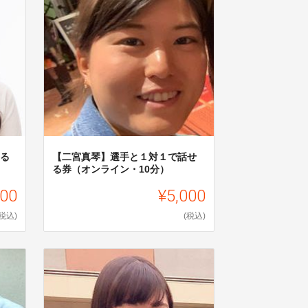
せる
【二宮真琴】選手と１対１で話せ
る券（オンライン・10分）
000
¥5,000
(税込)
(税込)