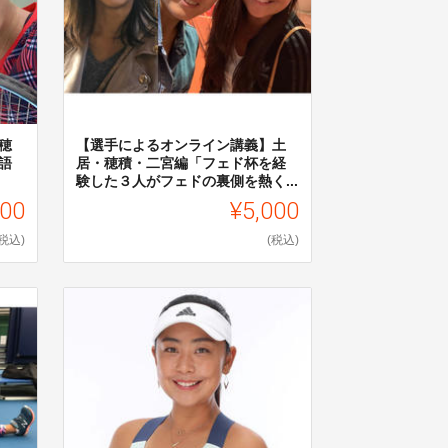
穂
【選手によるオンライン講義】土
語
居・穂積・二宮編「フェド杯を経
験した３人がフェドの裏側を熱く...
000
¥5,000
(税込)
(税込)