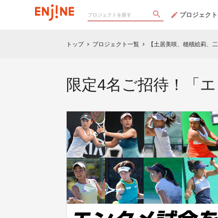
プロジェクト
トップ
プロジェクト一覧
【土居美咲、穂積絵莉、二
chevron_right
chevron_right
限定4名ご招待！「