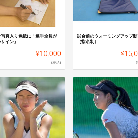
合写真入り色紙に「選手全員が
試合前のウォーミングアップ動
筆サイン」
（指名制）
¥10,000
¥15,
(税込)