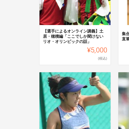
【選手によるオンライン講義】土
集
居・穂積編「ここでしか聞けない
直
リオ・オリンピックの話」
¥5,000
(税込)