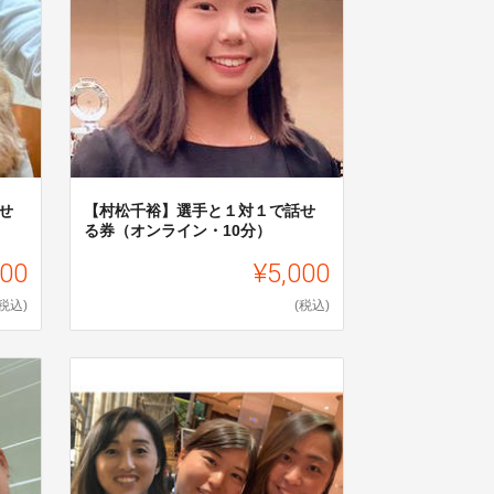
せ
【村松千裕】選手と１対１で話せ
る券（オンライン・10分）
000
¥5,000
(税込)
(税込)