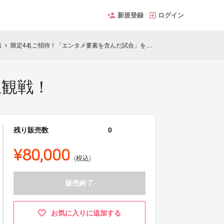
新規登録
ログイン
信
限定4名ご招待！「エンタメ要素を含んだ試合」を生観戦！
chevron_right
生観戦！
残り販売数
0
¥80,000
(税込)
販売終了
お気に入りに追加する