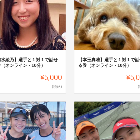
清水綾乃】選手と１対１で話せ
【本玉真唯】選手と１対１で話
券（オンライン・10分）
る券（オンライン・10分）
¥5,000
¥5,
(税込)