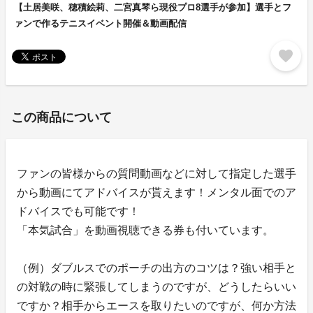
【土居美咲、穂積絵莉、二宮真琴ら現役プロ8選手が参加】選手とフ
ァンで作るテニスイベント開催＆動画配信
favorite
この商品について
ファンの皆様からの質問動画などに対して指定した選手
から動画にてアドバイスが貰えます！メンタル面でのア
ドバイスでも可能です！
「本気試合」を動画視聴できる券も付いています。
（例）ダブルスでのポーチの出方のコツは？強い相手と
の対戦の時に緊張してしまうのですが、どうしたらいい
ですか？相手からエースを取りたいのですが、何か方法