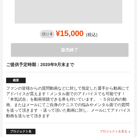
¥15,000
4
残り
(税込)
販売終了
ご提供予定時期：2020年9月末まで
概要
ファンの皆様からの質問動画などに対して指定した選手から動画にて
アドバイスが貰えます！メンタル面でのアドバイスでも可能です！
「本気試合」を動画視聴できる券も付いています。 ・５分以内の動
画、またはメールにてご自身のテニスでの悩みやメンタル面での質問
を送って頂きます ・送って頂いた動画に対し、メールにてアドバイス
動画を送らせて頂きます
プロジェクト名
プロジェクトを見る
arrow_forward