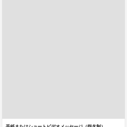
⼿紙またはショートビデオメッセージ（指名制）