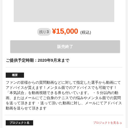
¥15,000
3
残り
(税込)
販売終了
ご提供予定時期：2020年9月末まで
概要
ファンの皆様からの質問動画などに対して指定した選手から動画にて
アドバイスが貰えます！メンタル面でのアドバイスでも可能です！
「本気試合」を動画視聴できる券も付いています。 ・５分以内の動
画、またはメールにてご自身のテニスでの悩みやメンタル面での質問
を送って頂きます ・送って頂いた動画に対し、メールにてアドバイス
動画を送らせて頂きます
プロジェクト名
プロジェクトを見る
arrow_forward