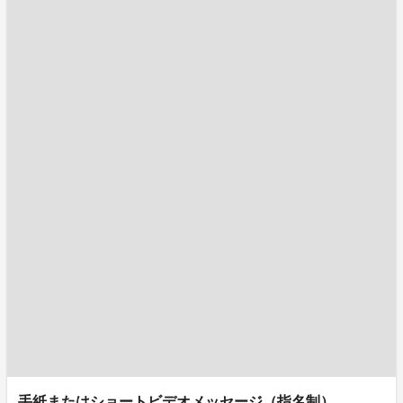
⼿紙またはショートビデオメッセージ（指名制）