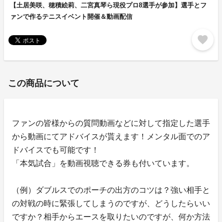
【土居美咲、穂積絵莉、二宮真琴ら現役プロ8選手が参加】選手とフ
ァンで作るテニスイベント開催＆動画配信
favorite
この商品について
ファンの皆様からの質問動画などに対して指定した選手
から動画にてアドバイスが貰えます！メンタル面でのア
ドバイスでも可能です！
「本気試合」を動画視聴できる券も付いています。
（例）ダブルスでのポーチの出方のコツは？強い相手と
の対戦の時に緊張してしまうのですが、どうしたらいい
ですか？相手からエースを取りたいのですが、何か方法